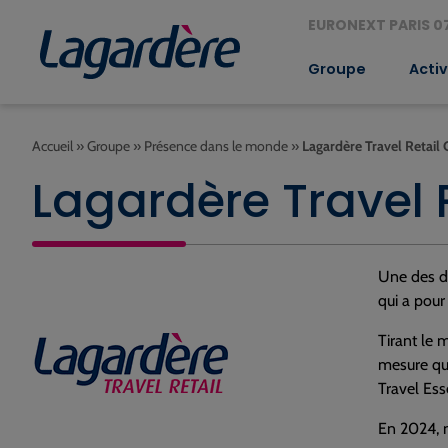
EURONEXT PARIS 07
Groupe
Activ
Accueil
»
Groupe
»
Présence dans le monde
»
Lagardère Travel Retai
Lagardère Travel
Une des de
qui a pou
Tirant le 
mesure qu
Travel Ess
En 2024, n