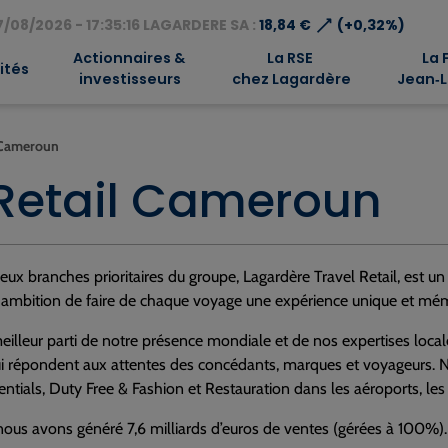
⟶
/08/2026 - 17:35:16 LAGARDERE SA :
18,84 €
(+0,32%)
Actionnaires &
La RSE
La 
ités
investisseurs
chez Lagardère
Jean‑L
l Cameroun
 Retail Cameroun
ux branches prioritaires du groupe, Lagardère Travel Retail, est un 
r ambition de faire de chaque voyage une expérience unique et mé
meilleur parti de notre présence mondiale et de nos expertises loc
i répondent aux attentes des concédants, marques et voyageurs. N
entials, Duty Free & Fashion et Restauration dans les aéroports, le
ous avons généré 7,6 milliards d’euros de ventes (gérées à 100%).