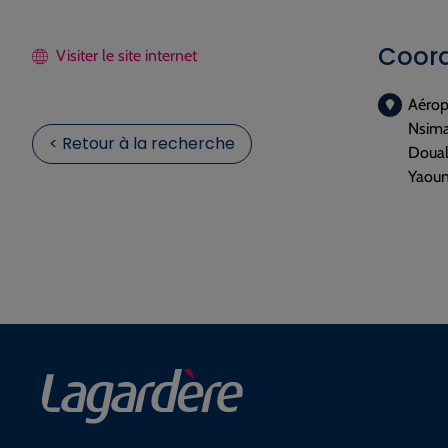
Coor
Visiter le site internet
Aérop
Nsima
< Retour à la recherche
Doua
Yaoun