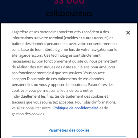
33 000
collaborateurs
63
%
Lagardère et ses partenaires stockent et/ou accèdent à des
informations sur votre terminal (cookies et autres traceurs) et
de femmes
traitent des données personnelles avec votre consentement ou
sur la base de leur intérêt légitime lors de votre navigation sur le
dans le groupe
site lagardere.com. Ces technologies sont strictement
nécessaires au bon fonctionnement du site ou nous permettent
de réaliser des statistiques des visites sur le site pour améliorer
son fonctionnement ainsi que ses services. Vous pouvez
accepter l’ensemble de ces traitements de vos données
personnelles ou vous y opposer. Le bouton « Paramètres des
Présence dans le monde
cookies » vous permet par ailleurs de paramétrer
individuellement les finalités de traitement des cookies et
traceurs que vous souhaitez accepter. Pour plus d'informations,
Pour découvrir les implantations du groupe dans le
veuillez consulter notre
Politique de confidentialité
et de
monde, cliquez sur la carte.
gestion des cookies.
Recherche avancée
Avertissement
Paramètres des cookies
Tentatives de fraude avec usurpation