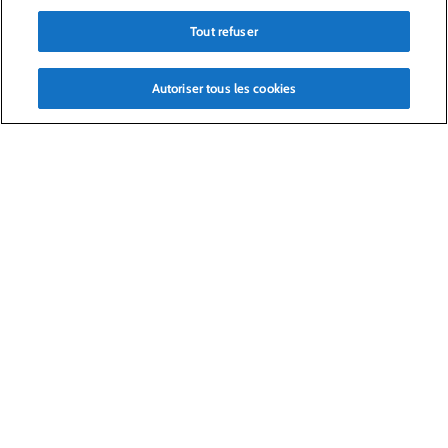
d’identité
En savoir plus
Tout refuser
Agenda
Autoriser tous les cookies
Prochains événements
Résultats du premier semestre 2026
Mardi 28 juillet 2026
Chiffre d’affaires du troisième trimestre
2026
Jeudi 15 octobre 2026