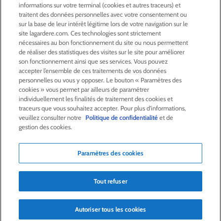
informations sur votre terminal (cookies et autres traceurs) et
ACTIONNAIRES &
INVESTISSEURS
traitent des données personnelles avec votre consentement ou
sur la base de leur intérêt légitime lors de votre navigation sur le
site lagardere.com. Ces technologies sont strictement
LA RSE
CHEZ LAGARDÈRE
nécessaires au bon fonctionnement du site ou nous permettent
de réaliser des statistiques des visites sur le site pour améliorer
son fonctionnement ainsi que ses services. Vous pouvez
LA FONDATION
JEAN‑LUC LAGARDÈRE
accepter l’ensemble de ces traitements de vos données
personnelles ou vous y opposer. Le bouton « Paramètres des
cookies » vous permet par ailleurs de paramétrer
CENTRE PRESSE
individuellement les finalités de traitement des cookies et
traceurs que vous souhaitez accepter. Pour plus d'informations,
veuillez consulter notre
Politique de confidentialité
et de
NOUS REJOINDRE
gestion des cookies.
Paramètres des cookies
Alerte e-mail
Commande de publication
Tout refuser
Flux RSS
Plan du site
Nous contacter
Mentions légales
Politique de confidentialité
Déclaration d’accessibilité
Autoriser tous les cookies
Crédits
© Lagardère 2026