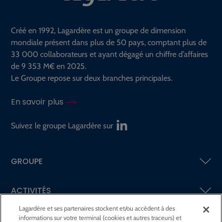
Créé en 1992, Lagardère est un groupe de dimension
mondiale présent dans plus de 50 pays, comptant plus de
33 000 collaborateurs et ayant dégagé un chiffre d’affaires
de 9 353 M€ en 2025.
Le Groupe repose sur deux branches principales.
En savoir plus
Suivez le groupe Lagardère sur
GROUPE
ACTIVITÉS
Lagardère et ses partenaires stockent et/ou accèdent à des
informations sur votre terminal (cookies et autres traceurs) et
ACTIONNAIRES &
INVESTISSEURS