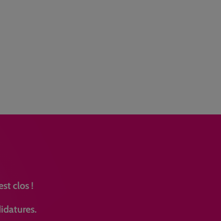
st clos !
idatures.