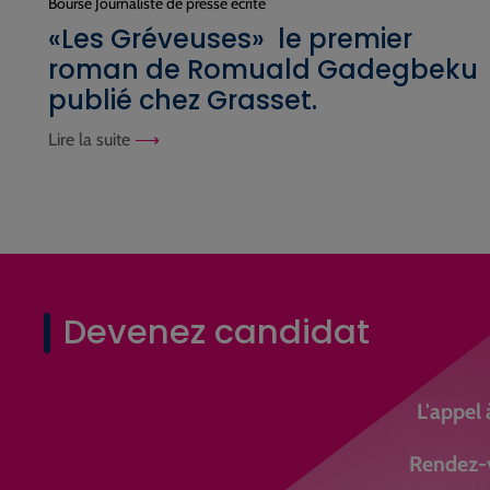
Bourse Journaliste de presse écrite
«Les Gréveuses» le premier
roman de Romuald Gadegbeku
publié chez Grasset.
Lire la suite
Devenez candidat
L'appel 
Rendez-v