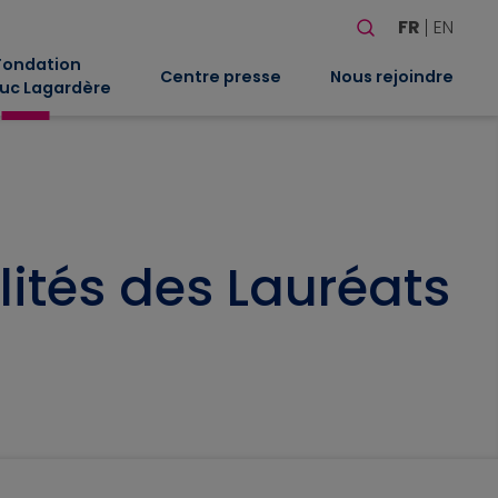
Rechercher
FR
EN
Quand les résultat
Fondation
Centre presse
Nous rejoindre
uc Lagardère
lités des Lauréats