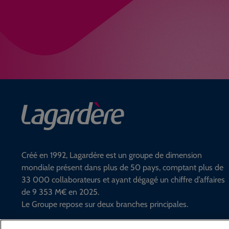
Créé en 1992, Lagardère est un groupe de dimension
mondiale présent dans plus de 50 pays, comptant plus de
33 000 collaborateurs et ayant dégagé un chiffre d’affaires
de 9 353 M€ en 2025.
Le Groupe repose sur deux branches principales.
En savoir plus