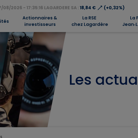
⟶
/08/2026 - 17:35:16 LAGARDERE SA :
18,84 €
(+0,32%)
Actionnaires &
La RSE
La 
ités
investisseurs
chez Lagardère
Jean‑L
Les actua
ts