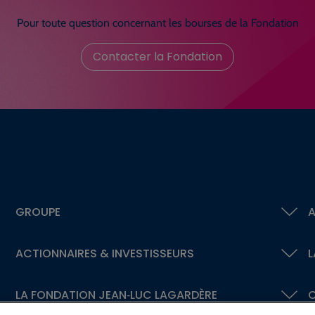
Pour toute question concernant les bourses de la Fondation
Contacter la Fondation
GROUPE
A
ACTIONNAIRES &
INVESTISSEURS
L
LA FONDATION
JEAN‑LUC LAGARDÈRE
C