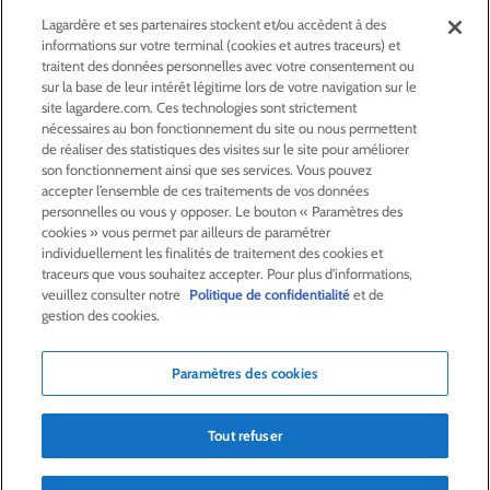
Lagardère et ses partenaires stockent et/ou accèdent à des
informations sur votre terminal (cookies et autres traceurs) et
ACTIONNAIRES &
INVESTISSEURS
traitent des données personnelles avec votre consentement ou
sur la base de leur intérêt légitime lors de votre navigation sur le
site lagardere.com. Ces technologies sont strictement
LA RSE
CHEZ LAGARDÈRE
nécessaires au bon fonctionnement du site ou nous permettent
de réaliser des statistiques des visites sur le site pour améliorer
son fonctionnement ainsi que ses services. Vous pouvez
LA FONDATION
JEAN‑LUC LAGARDÈRE
accepter l’ensemble de ces traitements de vos données
personnelles ou vous y opposer. Le bouton « Paramètres des
cookies » vous permet par ailleurs de paramétrer
CENTRE PRESSE
individuellement les finalités de traitement des cookies et
traceurs que vous souhaitez accepter. Pour plus d'informations,
veuillez consulter notre
Politique de confidentialité
et de
NOUS REJOINDRE
gestion des cookies.
Paramètres des cookies
Alerte e-mail
Commande de publication
Tout refuser
Flux RSS
Plan du site
Nous contacter
Mentions légales
Politique de confidentialité
Déclaration d’accessibilité