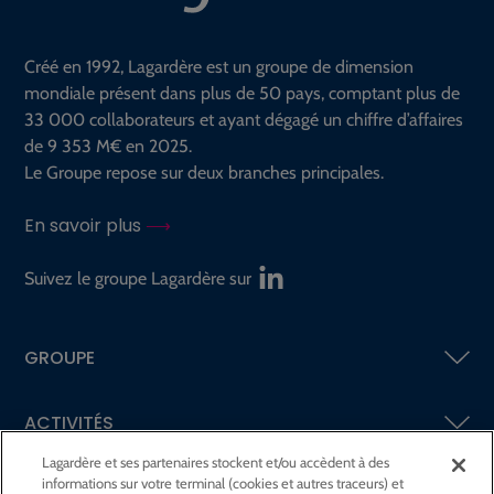
Créé en 1992, Lagardère est un groupe de dimension
mondiale présent dans plus de 50 pays, comptant plus de
33 000 collaborateurs et ayant dégagé un chiffre d’affaires
de 9 353 M€ en 2025.
Le Groupe repose sur deux branches principales.
En savoir plus
Suivez le groupe Lagardère sur
GROUPE
ACTIVITÉS
Lagardère et ses partenaires stockent et/ou accèdent à des
informations sur votre terminal (cookies et autres traceurs) et
ACTIONNAIRES &
INVESTISSEURS