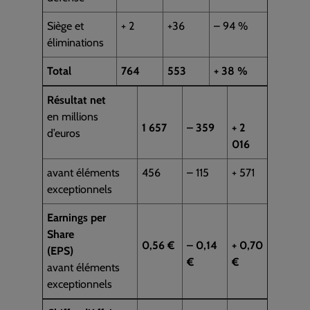
Siège et
+ 2
+36
– 94 %
éliminations
Total
764
553
+ 38 %
Résultat net
en millions
1 657
– 359
+ 2
d’euros
016
avant éléments
456
– 115
+ 571
exceptionnels
Earnings per
Share
0,56 €
– 0,14
+ 0,70
(EPS)
€
€
avant éléments
exceptionnels