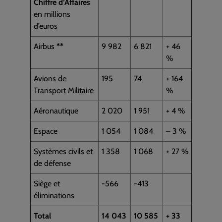
Chiffre d’Affaires
en millions
d’euros
Airbus
*
*
9 982
6 821
+ 46
%
Avions de
195
74
+ 164
Transport Militaire
%
Aéronautique
2 020
1 951
+ 4 %
Espace
1 054
1 084
– 3 %
Systèmes civils et
1 358
1 068
+ 27 %
de défense
Siège et
-566
-413
éliminations
Total
14 043
10 585
+ 33