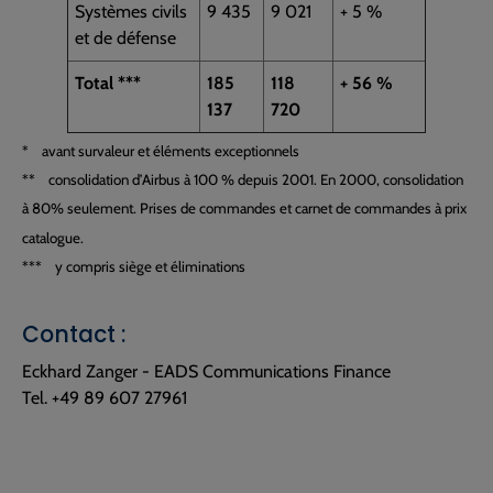
Systèmes civils
9 435
9 021
+ 5 %
et de défense
Total ***
185
118
+ 56 %
137
720
* avant survaleur et éléments exceptionnels
** consolidation d’Airbus à 100 % depuis 2001. En 2000, consolidation
à 80% seulement. Prises de commandes et carnet de commandes à prix
catalogue.
*** y compris siège et éliminations
Contact :
Eckhard Zanger - EADS Communications Finance
Tel. +49 89 607 27961