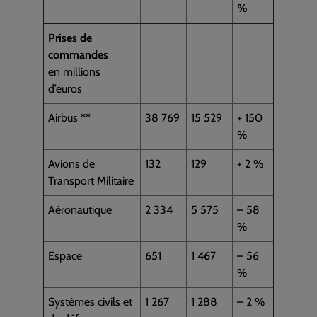
%
Prises de
commandes
en millions
d’euros
Airbus
*
*
38 769
15 529
+ 150
%
Avions de
132
129
+ 2 %
Transport Militaire
Aéronautique
2 334
5 575
– 58
%
Espace
651
1 467
– 56
%
Systèmes civils et
1 267
1 288
– 2 %