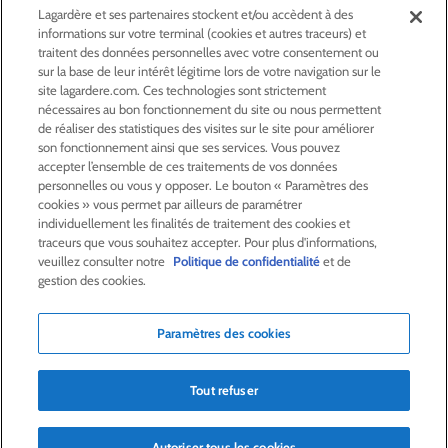
Lagardère et ses partenaires stockent et/ou accèdent à des
informations sur votre terminal (cookies et autres traceurs) et
ACTIONNAIRES &
INVESTISSEURS
traitent des données personnelles avec votre consentement ou
sur la base de leur intérêt légitime lors de votre navigation sur le
site lagardere.com. Ces technologies sont strictement
LA RSE
CHEZ LAGARDÈRE
nécessaires au bon fonctionnement du site ou nous permettent
de réaliser des statistiques des visites sur le site pour améliorer
son fonctionnement ainsi que ses services. Vous pouvez
LA FONDATION
JEAN‑LUC LAGARDÈRE
accepter l’ensemble de ces traitements de vos données
personnelles ou vous y opposer. Le bouton « Paramètres des
cookies » vous permet par ailleurs de paramétrer
CENTRE PRESSE
individuellement les finalités de traitement des cookies et
traceurs que vous souhaitez accepter. Pour plus d'informations,
veuillez consulter notre
Politique de confidentialité
et de
NOUS REJOINDRE
gestion des cookies.
Paramètres des cookies
Alerte e-mail
Commande de publication
Tout refuser
Flux RSS
Plan du site
Nous contacter
Mentions légales
Politique de confidentialité
Déclaration d’accessibilité
Autoriser tous les cookies
Crédits