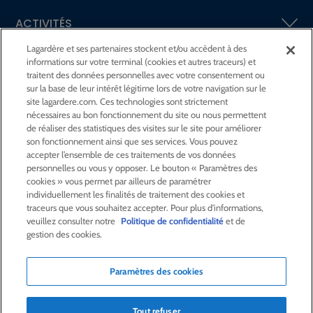
ACTIVITÉS
Lagardère et ses partenaires stockent et/ou accèdent à des
informations sur votre terminal (cookies et autres traceurs) et
ACTIONNAIRES &
INVESTISSEURS
traitent des données personnelles avec votre consentement ou
sur la base de leur intérêt légitime lors de votre navigation sur le
site lagardere.com. Ces technologies sont strictement
LA RSE
CHEZ LAGARDÈRE
nécessaires au bon fonctionnement du site ou nous permettent
de réaliser des statistiques des visites sur le site pour améliorer
son fonctionnement ainsi que ses services. Vous pouvez
LA FONDATION
JEAN‑LUC LAGARDÈRE
accepter l’ensemble de ces traitements de vos données
personnelles ou vous y opposer. Le bouton « Paramètres des
cookies » vous permet par ailleurs de paramétrer
CENTRE PRESSE
individuellement les finalités de traitement des cookies et
traceurs que vous souhaitez accepter. Pour plus d'informations,
veuillez consulter notre
Politique de confidentialité
et de
NOUS REJOINDRE
gestion des cookies.
Paramètres des cookies
Alerte e-mail
Commande de publication
Tout refuser
Flux RSS
Plan du site