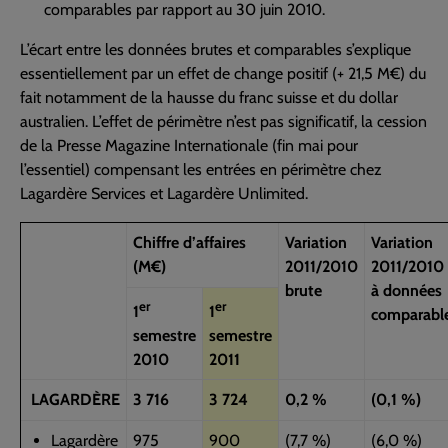
comparables par rapport au 30 juin 2010.
L’écart entre les données brutes et comparables s’explique
essentiellement par un effet de change positif (+ 21,5 M€) du
fait notamment de la hausse du franc suisse et du dollar
australien. L’effet de périmètre n’est pas significatif, la cession
de la Presse Magazine Internationale (fin mai pour
l’essentiel) compensant les entrées en périmètre chez
Lagardère Services et Lagardère Unlimited.
Chiffre d’affaires
Variation
Variation
(M€)
2011/2010
2011/2010
brute
à données
er
er
1
1
comparabl
semestre
semestre
2010
2011
LAGARDÈRE
3 716
3 724
0,2 %
(0,1 %)
Lagardère
975
900
(7,7 %)
(6,0 %)