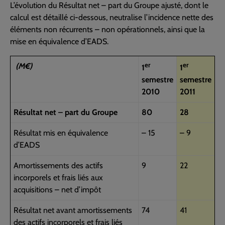
L’évolution du Résultat net – part du Groupe ajusté, dont le
calcul est détaillé ci-dessous, neutralise l’incidence nette des
éléments non récurrents – non opérationnels, ainsi que la
mise en équivalence d’EADS.
er
er
(M€)
1
1
semestre
semestre
2010
2011
Résultat net – part du Groupe
80
28
Résultat mis en équivalence
– 15
– 9
d’EADS
Amortissements des actifs
9
22
incorporels et frais liés aux
acquisitions – net d’impôt
Résultat net avant amortissements
74
41
des actifs incorporels et frais liés