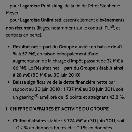
– pour
Lagardère Publishing
, de la fin de l’effet Stephenie
Meyer ;
– pour
Lagardère Unlimited
, essentiellement d’
événements
(3)
non récurrents
(litiges, notamment sur le contrat IPL
, et
contrats en perte).
Résultat net – part du Groupe ajusté : en baisse de 41
% à 57 M€
, en raison principalement d’une
augmentation de la charge d’impôt passant de 22 M€ à
66 M€. Le
Résultat net – part du Groupe s’établit ainsi
à 28 M€
(80 M€ au 30 juin 2010).
Baisse significative de la dette financière nette
par
rapport au 30 juin 2010 :
1 737 M€ au 30 juin 2011
, soit
(4)
un gearing
amélioré de 15 points et atteignant 43,8 %.
I. CHIFFRE D’AFFAIRES ET ACTIVITÉ DU GROUPE
Chiffre d’affaires stable : 3 724 M€ au 30 juin 2011
, soit
+ 0,2 % en données brutes et – 0,1 % en données