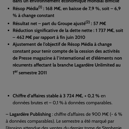
dans un environnement économique mondial difficile
(1)
Résop Média
: 168 M€, en baisse de 7,9 %, soit – 6,9
% à change constant
(2)
Résultat net – part du Groupe ajusté
: 57 M€
Réduction significative de la dette nette : 1 737 M€, soit
– 462 M€ par rapport à fin juin 2010
Ajustement de l’objectif de Résop Média à change
constant pour tenir compte de la cession des activités
de Presse magazine à l’international et d’éléments non
récurrents affectant la branche Lagardère Unlimited au
er
1
semestre 2011
Chiffre d’affaires stable à 3 724 M€, + 0,2 %
en
données brutes et – 0,1 % à données comparables.
–
Lagardère Publishing
: chiffre d’affaires de 900 M€ (- 6 %
à données comparables). Le semestre a été marqué par
l’érosion attendue des ventes du dernier tome de Stephenie