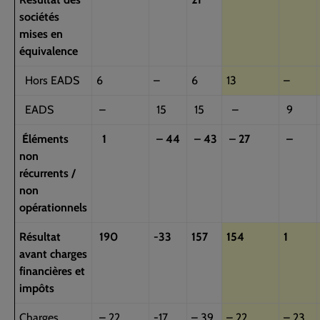
sociétés
mises en
équivalence
Hors EADS
6
–
6
13
–
EADS
–
15
15
–
9
Éléments
1
– 44
– 43
– 27
–
non
récurrents /
non
opérationnels
Résultat
190
-33
157
154
1
avant charges
financières et
impôts
Charges
– 22
-17
– 39
– 22
– 23