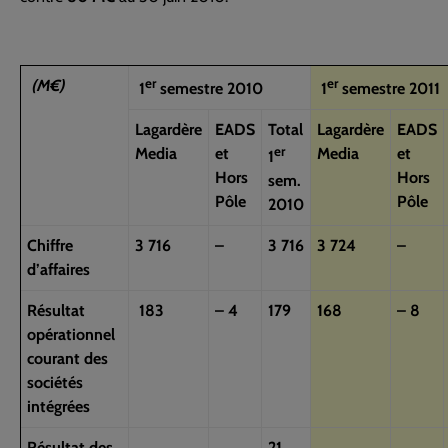
er
er
(M€)
1
semestre 2010
1
semestre 2011
Lagardère
EADS
Total
Lagardère
EADS
er
Media
et
Media
et
1
Hors
Hors
sem.
Pôle
Pôle
2010
Chiffre
3 716
–
3 716
3 724
–
d’affaires
Résultat
183
– 4
179
168
– 8
opérationnel
courant des
sociétés
intégrées
Résultat des
21