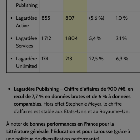
Publishing
Lagardère
855
807
(5,6 %)
1,0 %
Active
Lagardère
1 712
1 804
5,4 %
2,1 %
Services
Lagardère
174
213
22,5 %
6,3 %
Unlimited
Lagardère Publishing – Chiffre d’affaires de 900 M€, en
recul de 7,7 % en données brutes et de
6 % à données
comparables
. Hors effet Stephenie Meyer, le chiffre
d’affaires est stable aux États-Unis et au Royaume-Uni.
À noter de
bonnes performances en France pour la
Littérature générale, l’Éducation et pour Larousse
(grâce à
une politique de diversification performante).