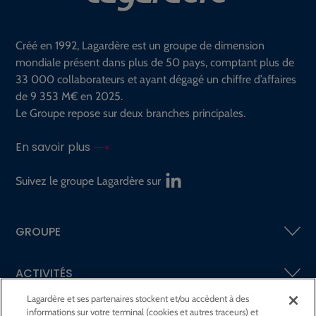
Créé en 1992, Lagardère est un groupe de dimension
mondiale présent dans plus de 50 pays, comptant plus de
33 000 collaborateurs et ayant dégagé un chiffre d’affaires
de 9 353 M€ en 2025.
Le Groupe repose sur deux branches principales.
En savoir plus
Suivez le groupe Lagardère sur
GROUPE
ACTIVITÉS
Lagardère et ses partenaires stockent et/ou accèdent à des
informations sur votre terminal (cookies et autres traceurs) et
ACTIONNAIRES &
INVESTISSEURS