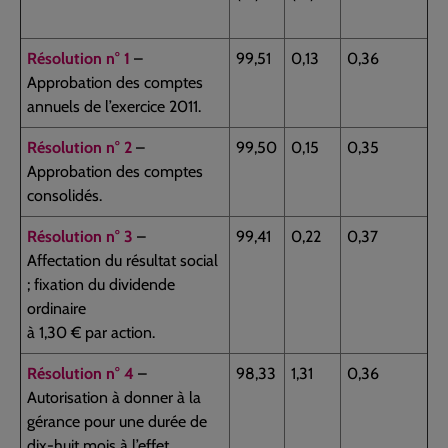
Résolution n° 1
–
99,51
0,13
0,36
Approbation des comptes
annuels de l’exercice 2011.
Résolution n° 2
–
99,50
0,15
0,35
Approbation des comptes
consolidés.
Résolution n° 3
–
99,41
0,22
0,37
Affectation du résultat social
; fixation du dividende
ordinaire
à 1,30 € par action.
Résolution n° 4
–
98,33
1,31
0,36
Autorisation à donner à la
gérance pour une durée de
dix-huit mois à l’effet