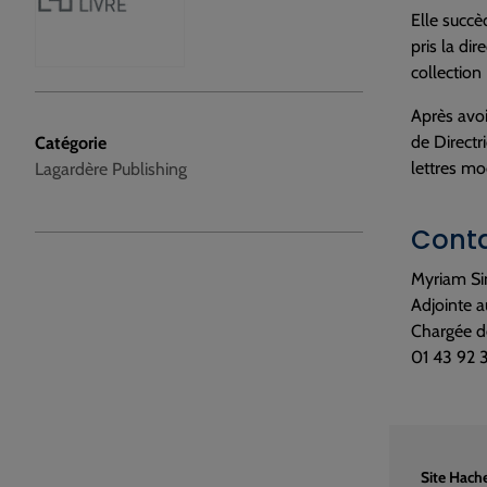
Elle succè
pris la di
collection
Après avoi
de Directr
Catégorie
lettres mo
Lagardère Publishing
Conta
Myriam S
Adjointe 
Chargée d
01 43 92 
Site Hache