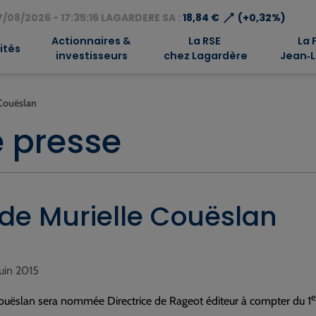
⟶
/08/2026 - 17:35:16 LAGARDERE SA :
18,84 €
(+0,32%)
Actionnaires &
La RSE
La 
ités
investisseurs
chez Lagardère
Jean‑L
 Couëslan
 presse
de Murielle Couëslan
juin 2015
e
ouëslan sera nommée Directrice de Rageot éditeur à compter du 1