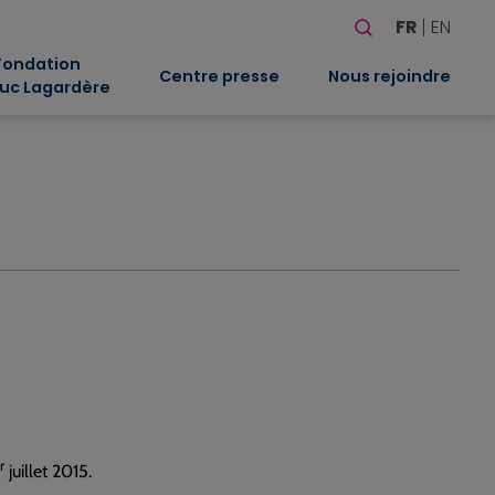
Rechercher
FR
EN
Quand les résultat
Fondation
Centre presse
Nous rejoindre
uc Lagardère
r
juillet 2015.