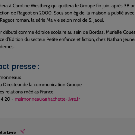
dera à Caroline Westberg qui quittera le Groupe fin juin, après 38 a
rection de Rageot en 2000. Sous son égide, la maison a publié avec s
 Rageot roman, la série Ma vie selon moi de S. Jaoui.
r débuté comme éditrice scolaire au sein de Bordas, Murielle Couës
ice d’Edition du secteur Petite enfance et fiction, chez Nathan Jeune
dernes.
ct presse :
imonneaux
au Directeur de la communication Groupe
es relations médias France
34 20 -
msimonneaux@hachette-livre.fr
tte Livre