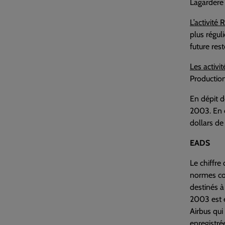
Lagardere 
L’activité 
plus régul
future rest
Les activit
Production
En dépit de
2003. En e
dollars de 
EADS
Le chiffre 
normes com
destinés à
2003 est e
Airbus qui
enregistré