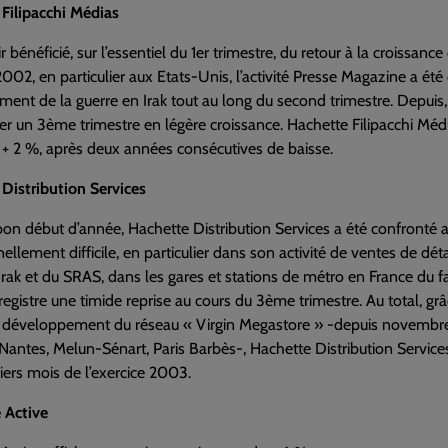
Filipacchi Médias
r bénéficié, sur l’essentiel du 1er trimestre, du retour à la croissa
2002, en particulier aux Etats-Unis, l’activité Presse Magazine a ét
ent de la guerre en Irak tout au long du second trimestre. Depuis, 
rer un 3ème trimestre en légère croissance. Hachette Filipacchi Mé
+ 2 %, après deux années consécutives de baisse.
Distribution Services
on début d’année, Hachette Distribution Services a été confronté
ellement difficile, en particulier dans son activité de ventes de détai
Irak et du SRAS, dans les gares et stations de métro en France du fai
nregistre une timide reprise au cours du 3ème trimestre. Au total, 
u développement du réseau « Virgin Megastore » -depuis novembre 
Nantes, Melun-Sénart, Paris Barbès-, Hachette Distribution Services
ers mois de l’exercice 2003.
 Active