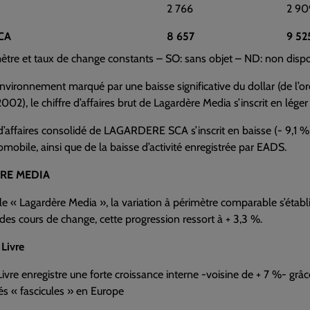
2 766
2 90
SCA
8 657
9 52
mètre et taux de change constants – SO: sans objet – ND: non disp
vironnement marqué par une baisse significative du dollar (de l’o
2002), le chiffre d’affaires brut de Lagardère Media s’inscrit en léger 
 d’affaires consolidé de LAGARDERE SCA s’inscrit en baisse (- 9,1 %)
mobile, ainsi que de la baisse d’activité enregistrée par EADS.
RE MEDIA
le « Lagardère Media », la variation à périmètre comparable s’établi
 des cours de change, cette progression ressort à + 3,3 %.
Livre
ivre enregistre une forte croissance interne -voisine de + 7 %- gr
tés « fascicules » en Europe