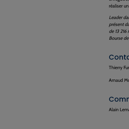
réaliser u
Leader dan
présent da
de 13 216
Bourse de 
Cont
Thierry Fu
Arnaud Mol
Comm
Alain Lem