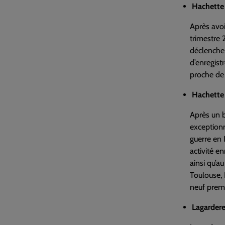
Hachette 
Après avoi
trimestre 
déclenchem
d’enregist
proche de 
Hachette 
Après un b
exceptionn
guerre en 
activité e
ainsi qu’a
Toulouse, 
neuf premi
Lagardere