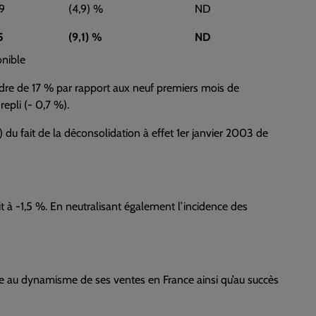
9
(4,9) %
ND
5
(9,1) %
ND
onible
rdre de 17 % par rapport aux neuf premiers mois de
repli (- 0,7 %).
 du fait de la déconsolidation à effet 1er janvier 2003 de
t à -1,5 %. En neutralisant également l’incidence des
âce au dynamisme de ses ventes en France ainsi qu’au succès