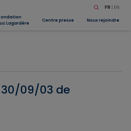
Rechercher
FR
EN
Quand les résultat
Fondation
Centre presse
Nous rejoindre
uc Lagardère
u 30/09/03 de