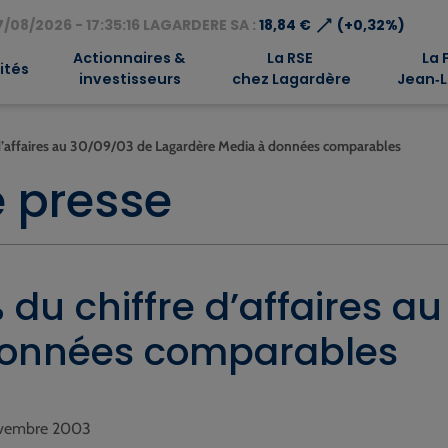
⟶
/08/2026 - 17:35:16 LAGARDERE SA :
18,84 €
(+0,32%)
Actionnaires &
La RSE
La 
ités
investisseurs
chez Lagardère
Jean‑L
 d’affaires au 30/09/03 de Lagardère Media à données comparables
 presse
 du chiffre d’affaires a
données comparables
novembre 2003