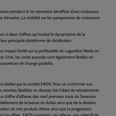
’autre pendant le 1er semestre, bénéficie d’une croissance
 trimestre. La visibilité sur les perspectives de croissance
on à deux chiffres qui traduit le dynamisme de la
leur principale plateforme de distribution.
a un impact limité sur la profitabilité de Lagardère Media en
ats-Unis, les coûts associés sont également libellés en
e couverture de change partielle.
i réalisé par la société EADS. Pour se conformer aux
ecettes libellées en devises fait l’objet de retraitements
e chiffre d’affaires des neuf premiers mois de l’exercice
ellement de la baisse du dollar ainsi que de la division
ration du mix produits Airbus ainsi que la progression
 les effets. EADS maintient, par ailleurs, son objectif de