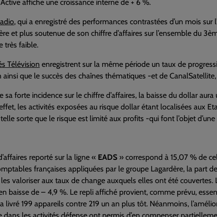
Active affiche une croissance interne de + 6 %.
Radio
, qui a enregistré des performances contrastées d’un mois sur l
ière et plus soutenue de son chiffre d’affaires sur l’ensemble du 3ème
e très faible.
és Télévision
enregistrent sur la même période un taux de progressi
 ainsi que le succès des chaînes thématiques -et de CanalSatellite, 
 sa forte incidence sur le chiffre d’affaires, la baisse du dollar aur
ffet, les activités exposées au risque dollar étant localisées aux Et
telle sorte que le risque est limité aux profits -qui font l’objet d’un
d’affaires reporté sur la ligne «
EADS
» correspond à 15,07 % de celu
ptables françaises appliquées par le groupe Lagardère, la part des r
 les valoriser aux taux de change auxquels elles ont été couvertes. L
n baisse de – 4,9 %. Le repli affiché provient, comme prévu, essenti
 a livré 199 appareils contre 219 un an plus tôt. Néanmoins, l’amélio
e dans les activités défense ont permis d’en compenser partiellement