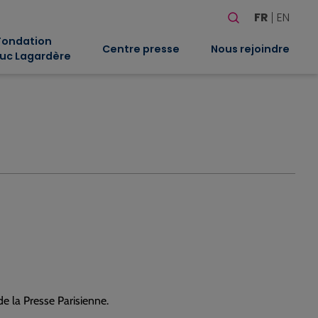
Rechercher
FR
EN
Quand les résultat
Fondation
Centre presse
Nous rejoindre
uc Lagardère
 la Presse Parisienne.