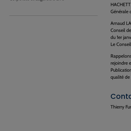
HACHETTE S
Générale 
Arnaud LA
Conseil d
du 1er jan
Le Conseil
Rappelons 
rejoindre 
Publicatio
qualité de
Conta
Thierry Fu