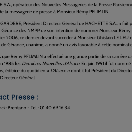
.A., opérateur des Nouvelles Messageries de la Presse Parisienne
de la messagerie de presse à Monsieur Rémy PFLIMLIN.
GARDERE, Président Directeur Général de HACHETTE S.A., a fait
e Gérance des NMPP de son intention de nommer Monsieur Rémy 
vier 2006, ce dernier devant succéder à Monsieur Ghislain LE LEU 
 de Gérance, unanime, a donné un avis favorable à cette nominati
que Rémy PFLIMLIN a effectué une grande partie de sa carrière dan
en 1985 les
Dernières Nouvelles d’Alsace
. En juin 1991 il fut nommé
ns, éditrice du quotidien «
L’Alsace
» dont il fut Président du Direct
 Directeur Général.
ct Presse :
nck-Brentano - Tel : 01 40 69 16 34