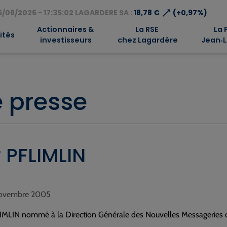
⟶
/08/2026 - 17:35:02 LAGARDERE SA :
18,78 €
(+0,97%)
Actionnaires &
La RSE
La 
ités
investisseurs
chez Lagardère
Jean‑L
 presse
 PFLIMLIN
 novembre 2005
MLIN nommé à la Direction Générale des Nouvelles Messageries de