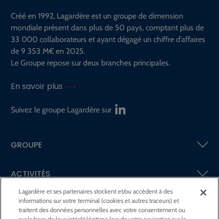
Créé en 1992, Lagardère est un groupe de dimension
mondiale présent dans plus de 50 pays, comptant plus de
33 000 collaborateurs et ayant dégagé un chiffre d’affaires
de 9 353 M€ en 2025.
Le Groupe repose sur deux branches principales.
En savoir plus
Suivez le groupe Lagardère sur
GROUPE
ACTIVITÉS
Lagardère et ses partenaires stockent et/ou accèdent à des
informations sur votre terminal (cookies et autres traceurs) et
ACTIONNAIRES &
INVESTISSEURS
traitent des données personnelles avec votre consentement ou