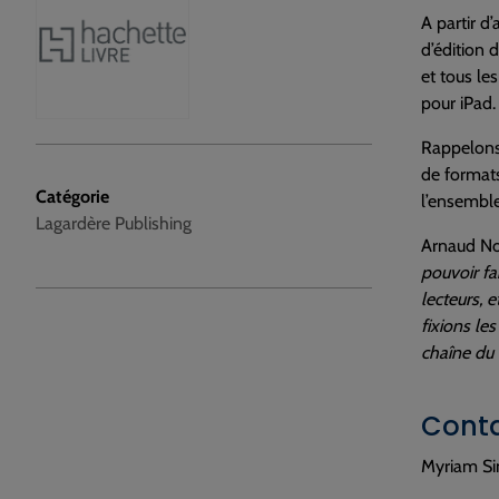
A partir d
d’édition 
et tous le
pour iPad.
Rappelons
de formats
Catégorie
l’ensemble
Lagardère Publishing
Arnaud Nou
pouvoir fa
lecteurs, 
fixions le
chaîne du l
Conta
Myriam Si