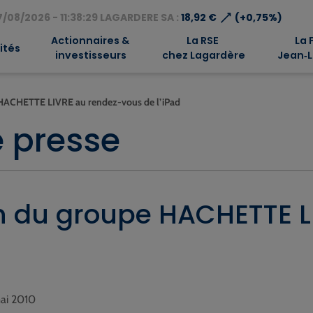
⟶
/08/2026 - 11:38:29 LAGARDERE SA :
18,92 €
(+0,75%)
Actionnaires &
La RSE
La 
ités
investisseurs
chez Lagardère
Jean‑L
 HACHETTE LIVRE au rendez-vous de l’iPad
 presse
on du groupe HACHETTE 
mai 2010