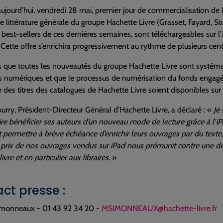
’aujourd’hui, vendredi 28 mai, premier jour de commercialisation de 
de littérature générale du groupe Hachette Livre (Grasset, Fayard, 
s best-sellers de ces dernières semaines, sont téléchargeables sur l’
 Cette offre s’enrichira progressivement au rythme de plusieurs cent
 que toutes les nouveautés du groupe Hachette Livre sont systém
 numériques et que le processus de numérisation du fonds engagé 
 des titres des catalogues de Hachette Livre soient disponibles sur
rry, Président-Directeur Général d’Hachette Livre, a déclaré : «
Je
ire bénéficier ses auteurs d’un nouveau mode de lecture grâce à l’iPad
et permettre à brève échéance d’enrichir leurs ouvrages par du texte
s prix de nos ouvrages vendus sur iPad nous prémunit contre une déval
ivre et en particulier aux libraires.
»
ct presse :
monneaux - 01 43 92 34 20 -
MSIMONNEAUX@hachette-livre.fr