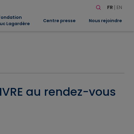
Rechercher
FR
EN
Quand les résultat
Fondation
Centre presse
Nous rejoindre
uc Lagardère
LIVRE au rendez-vous