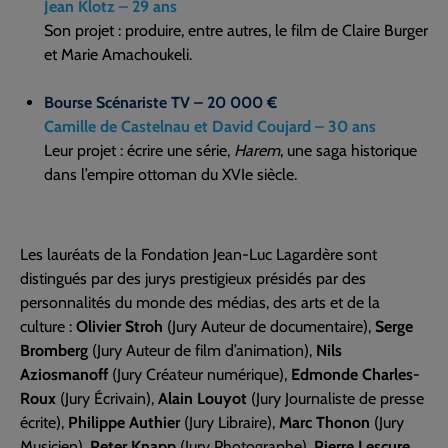
Jean Klotz – 29 ans
Son projet : produire, entre autres, le film de Claire Burger
et Marie Amachoukeli.
Bourse Scénariste TV – 20 000 €
Camille de Castelnau et David Coujard – 30 ans
Leur projet : écrire une série,
Harem
, une saga historique
dans l’empire ottoman du XVIe siècle.
Les lauréats de la Fondation Jean-Luc Lagardère sont
distingués par des jurys prestigieux présidés par des
personnalités du monde des médias, des arts et de la
culture :
Olivier Stroh
(Jury Auteur de documentaire),
Serge
Bromberg
(Jury Auteur de film d’animation),
Nils
Aziosmanoff
(Jury Créateur numérique),
Edmonde Charles-
Roux
(Jury Écrivain),
Alain Louyot
(Jury Journaliste de presse
écrite),
Philippe Authier
(Jury Libraire),
Marc Thonon
(Jury
Musicien),
Peter Knapp
(Jury Photographe),
Pierre Lescure