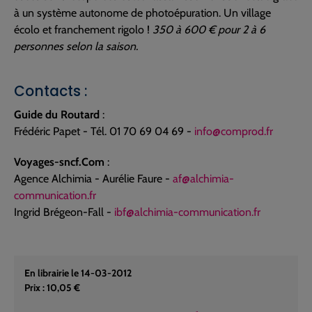
à un système autonome de photoépuration. Un village
écolo et franchement rigolo !
350 à 600 € pour 2 à 6
personnes selon la saison.
Contacts :
Guide du Routard
:
Frédéric Papet - Tél. 01 70 69 04 69 -
info@comprod.fr
Voyages-sncf.Com
:
Agence Alchimia - Aurélie Faure -
af@alchimia-
communication.fr
Ingrid Brégeon-Fall -
ibf@alchimia-communication.fr
En librairie le 14-03-2012
Prix : 10,05 €