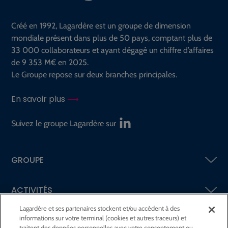
Créé en 1992, Lagardère est un groupe de dimension
mondiale présent dans plus de 50 pays, comptant plus de
33 000 collaborateurs et ayant dégagé un chiffre d’affaires
de 9 353 M€ en 2025.
Le Groupe repose sur deux branches principales.
En savoir plus
Suivez le groupe Lagardère sur
GROUPE
ACTIVITÉS
Lagardère et ses partenaires stockent et/ou accèdent à des
informations sur votre terminal (cookies et autres traceurs) et
ACTIONNAIRES &
INVESTISSEURS
traitent des données personnelles avec votre consentement ou