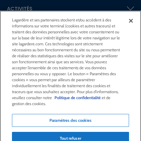
ACTIVITÉS
Lagardère et ses partenaires stockent et/ou accèdent à des
informations sur votre terminal (cookies et autres traceurs) et
ACTIONNAIRES &
INVESTISSEURS
traitent des données personnelles avec votre consentement ou
sur la base de leur intérêt légitime lors de votre navigation sur le
site lagardere.com. Ces technologies sont strictement
LA RSE
CHEZ LAGARDÈRE
nécessaires au bon fonctionnement du site ou nous permettent
de réaliser des statistiques des visites sur le site pour améliorer
son fonctionnement ainsi que ses services. Vous pouvez
LA FONDATION
JEAN‑LUC LAGARDÈRE
accepter l’ensemble de ces traitements de vos données
personnelles ou vous y opposer. Le bouton « Paramètres des
cookies » vous permet par ailleurs de paramétrer
CENTRE PRESSE
individuellement les finalités de traitement des cookies et
traceurs que vous souhaitez accepter. Pour plus d'informations,
veuillez consulter notre
Politique de confidentialité
et de
NOUS REJOINDRE
gestion des cookies.
Paramètres des cookies
Alerte e-mail
Commande de publication
Tout refuser
Flux RSS
Plan du site