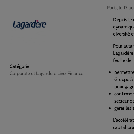
Paris, le 17 
Depuis le 
dynamique 
diversité 
Pour autan
Lagardère 
feuille de 
Catégorie
permettre 
Corporate et Lagardère Live, Finance
Groupe à 
pour gagne
confirmer
secteur d
gérer les 
L’accéléra
capital pr