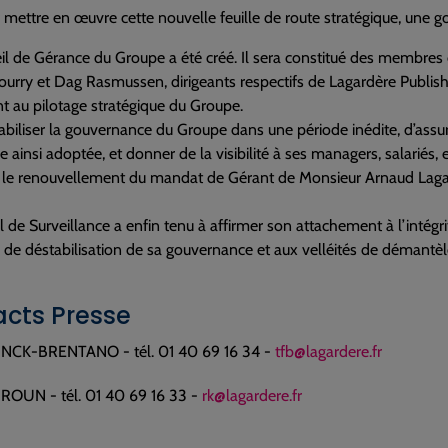
r mettre en œuvre cette nouvelle feuille de route stratégique, une g
l de Gérance du Groupe a été créé. Il sera constitué des membres d
urry et Dag Rasmussen, dirigeants respectifs de Lagardère Publishi
t au pilotage stratégique du Groupe.
tabiliser la gouvernance du Groupe dans une période inédite, d’assur
e ainsi adoptée, et donner de la visibilité à ses managers, salariés, 
le renouvellement du mandat de Gérant de Monsieur Arnaud Lagar
 de Surveillance a enfin tenu à affirmer son attachement à l’intégri
s de déstabilisation de sa gouvernance et aux velléités de démantèl
cts Presse
UNCK-BRENTANO - tél. 01 40 69 16 34 -
tfb@lagardere.fr
ROUN - tél. 01 40 69 16 33 -
rk@lagardere.fr