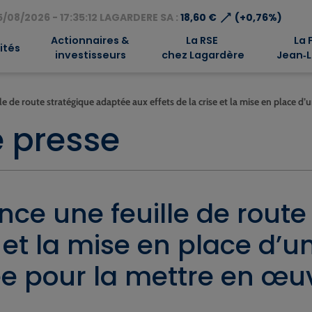
⟶
/08/2026 - 17:35:12 LAGARDERE SA :
18,60 €
(+0,76%)
Actionnaires &
La RSE
La 
ités
investisseurs
chez Lagardère
Jean‑L
 de route stratégique adaptée aux effets de la crise et la mise en place d
 presse
ce une feuille de route
se et la mise en place d
cée pour la mettre en œu