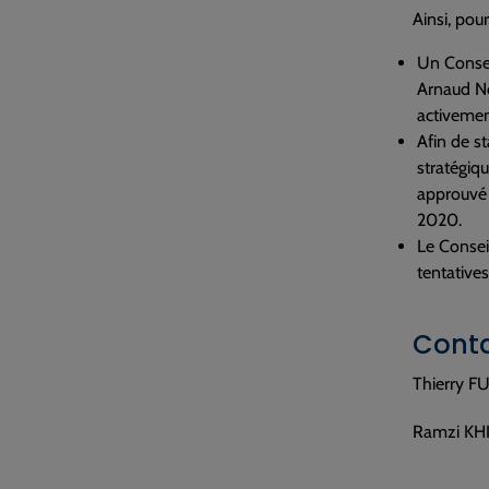
Ainsi, pou
Un Consei
Arnaud No
activemen
Afin de s
stratégiqu
approuvé 
2020.
Le Conseil
tentative
Conta
Thierry F
Ramzi KHI