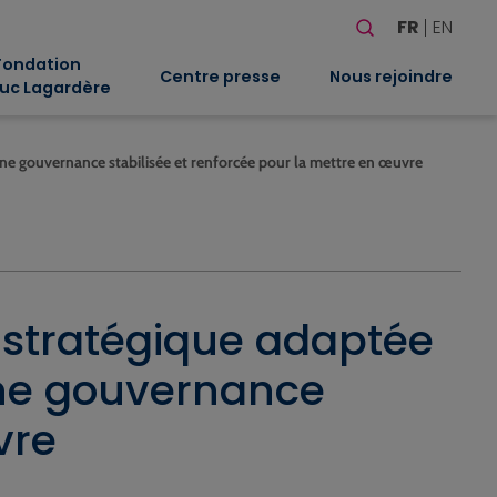
Rechercher
FR
EN
Quand les résultat
Fondation
Centre presse
Nous rejoindre
uc Lagardère
’une gouvernance stabilisée et renforcée pour la mettre en œuvre
 stratégique adaptée
’une gouvernance
vre