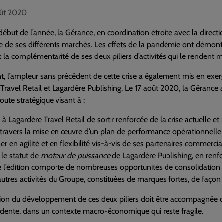
août 2020
début de l’année, la Gérance, en coordination étroite avec la direc
de ses différents marchés. Les effets de la pandémie ont démontr
et la complémentarité de ses deux piliers d’activités qui le rendent
t, l’ampleur sans précédent de cette crise a également mis en exe
Travel Retail et Lagardère Publishing. Le 17 août 2020, la Gérance 
route stratégique visant à :
à Lagardère Travel Retail de sortir renforcée de la crise actuelle e
travers la mise en œuvre d’un plan de performance opérationnelle
r en agilité et en flexibilité vis-à-vis de ses partenaires commercia
 le statut de
moteur de puissance
de Lagardère Publishing, en renfo
e l’édition comporte de nombreuses opportunités de consolidation 
autres activités du Groupe, constituées de marques fortes, de façon 
tion du développement de ces deux piliers doit être accompagnée d’
udente, dans un contexte macro-économique qui reste fragile.