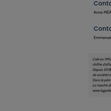
Conta
Anne MÉAU
Conta
Emmanuel 
Créé en 1992
chiffre d'aff
Depuis 2018, 
de société) e
Dans le péri
Le marché de
www.lagard