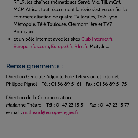
RTL9, les chaînes thématiques Santé-Vie, TiJi, MCM,
MCM Africa ; tout récemment la régie s’est vu confier la
commercialisation de quatre TV locales, Télé Lyon
Métropole, Télé Toulouse, Clermont 1ère et TV7
Bordeaux
et un pôle internet avec les sites
Club Internet.fr
,
EuropeInfos.com
,
Europe2.fr
,
Rfm.fr
, Mcity.fr …
Renseignements :
Direction Générale Adjointe Pôle Télévision et Internet :
Philippe Pignol - Tél : 01 56 89 51 61 - Fax : 01 56 89 51 75
Direction de la Communication :
Marianne Théard - Tél : 01 47 23 15 51 - Fax : 01 47 23 15 77
e-mail :
m.theard@europe-regies.fr