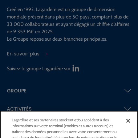
Créé en 1992, Lagardère est un groupe de dimension
mondiale présent dans plus de 50 pays, comptant plus de
33 000 collaborateurs et ayant dégagé un chiffre d’affaires
de 9 353 M€ en 2025.
Le Groupe repose sur deux branches principales.
En savoir plus
Suivez le groupe Lagardère sur
GROUPE
ACTIVITÉS
Lagardère et ses partenaires stockent et/ou accèdent à des
informations sur votre terminal (cookies et autres traceurs) et
ACTIONNAIRES &
INVESTISSEURS
traitent des données personnelles avec votre consentement ou
sur la base de leur intérêt légitime lors de votre navigation sur le