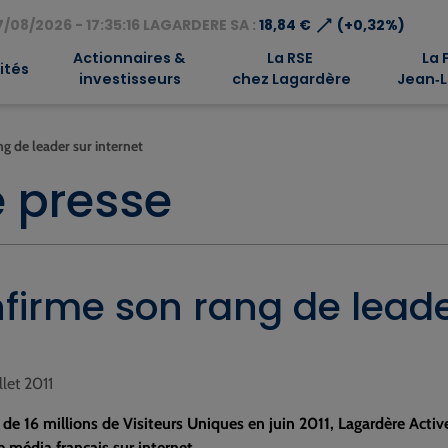
⟶
/08/2026 - 17:35:16 LAGARDERE SA :
18,84 €
(+0,32%)
Actionnaires &
La RSE
La 
ités
investisseurs
chez Lagardère
Jean‑L
g de leader sur internet
 presse
firme son rang de leade
illet 2011
 de 16 millions de Visiteurs Uniques en juin 2011, Lagardère Acti
e média français sur internet