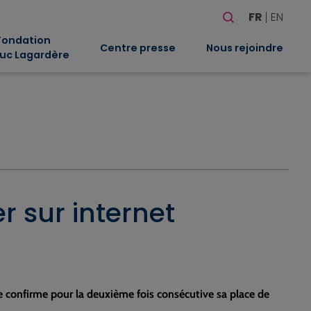
Rechercher
FR
EN
Quand les résultat
Fondation
Centre presse
Nous rejoindre
uc Lagardère
r sur internet
ve confirme pour la deuxième fois consécutive sa place de