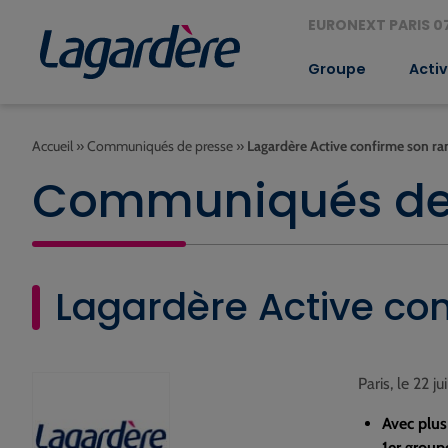
EURONEXT PARIS 07
Groupe
Activ
Accueil
»
Communiqués de presse
»
Lagardère Active confirme son ran
Communiqués de
Lagardère Active con
Paris, le 22 ju
Avec plus
1er group