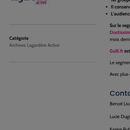
Il conser
L’audienc
Sur le se
Doctissi
Catégorie
mois dern
Archives Lagardère Active
Gulli.fr
est
Le segme
Avec plus
Conta
Benoit Liv
Lucie Dugi
Karine Rub