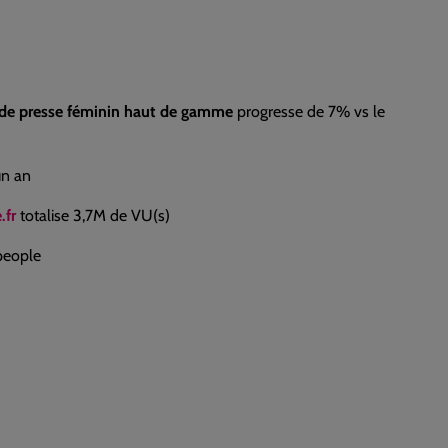
te de presse féminin haut de gamme
progresse de 7% vs le
un an
.fr
totalise 3,7M de VU(s)
people