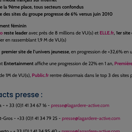
ve la 9ème place, tous secteurs confondus
e des sites du groupe progresse de 6% versus juin 2010
gment féminin
mo
reste leader
avec près de 8 millions de VU(s) et
ELLE.fr
, 1er si
ier en rassemblant 1,9 M de VU(s)
 premier site de l’univers jeunesse
, en progression de +32,6% en 
nt
Entertainment
affiche une progression de 22% en 1 an,
Première
 de 1M de VU(s),
Public.fr
rentre désormais dans le top 3 des sites 
cts presse :
a - + 33 (0)1 41 34 67 16 -
presse@lagardere-active.com
t-Gros - +33 (0)1 41 34 79 25 -
presse@lagardere-active.com
erto - + 33 (0) 1 41 34 95 40 -
presse@lagardere-active.com