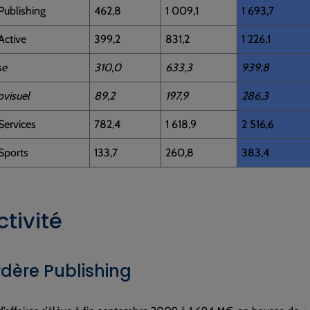
Publishing
462,8
1 009,1
1 693,7
Active
399,2
831,2
1 226,1
e
310,0
633,3
939,8
isuel
89,2
197,9
286,3
Services
782,4
1 618,9
2 516,6
Sports
133,7
260,8
383,4
ctivité
dère Publishing