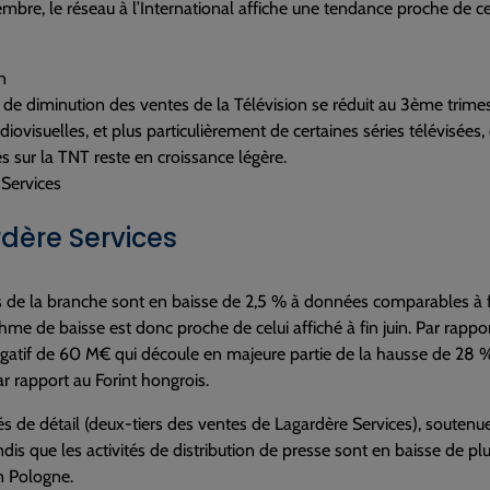
embre, le réseau à l’International affiche une tendance proche de c
n
de diminution des ventes de la Télévision se réduit au 3ème trime
iovisuelles, et plus particulièrement de certaines séries télévisées
res sur la TNT reste en croissance légère.
Services
dère Services
s de la branche sont en baisse de 2,5 % à données comparables à 
hme de baisse est donc proche de celui affiché à fin juin. Par rap
atif de 60 M€ qui découle en majeure partie de la hausse de 28 %
r rapport au Forint hongrois.
tés de détail (deux-tiers des ventes de Lagardère Services), souten
ndis que les activités de distribution de presse sont en baisse de pl
en Pologne.