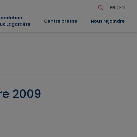
Rechercher
FR
EN
Quand les résultat
Fondation
Centre presse
Nous rejoindre
uc Lagardère
tre 2009