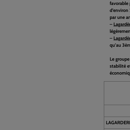
favorable 
d’environ
par une a
–
Lagardèr
légèrement
–
Lagardè
qu’au 3èm
Le groupe 
stabilité
économique
LAGARDER