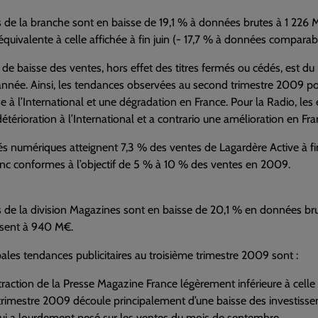
 de la branche sont en baisse de 19,1 % à données brutes à 1 226 
quivalente à celle affichée à fin juin (- 17,7 % à données comparab
de baisse des ventes, hors effet des titres fermés ou cédés, est d
année. Ainsi, les tendances observées au second trimestre 2009 po
se à l’International et une dégradation en France. Pour la Radio,
étérioration à l’International et a contrario une amélioration en Fran
ités numériques atteignent 7,3 % des ventes de Lagardère Active 
nc conformes à l’objectif de 5 % à 10 % des ventes en 2009.
 de la division Magazines sont en baisse de 20,1 % en données br
issent à 940 M€.
pales tendances publicitaires au troisième trimestre 2009 sont :
raction de la Presse Magazine France légèrement inférieure à celle 
trimestre 2009 découle principalement d’une baisse des investissem
ui a lourdement pesé sur les ventes du mois de septembre.