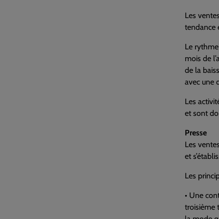
Les ventes
tendance é
Le rythme 
mois de l’
de la bais
avec une d
Les activ
et sont do
Presse
Les ventes
et s’établ
Les princi
• Une cont
troisième 
la mode q