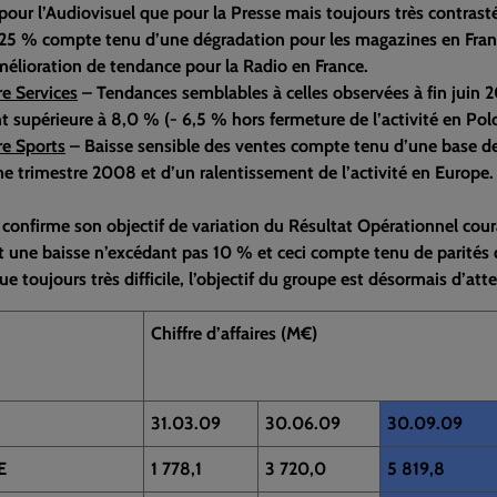
pour l’Audiovisuel que pour la Presse mais toujours très contrastée
 25 % compte tenu d’une dégradation pour les magazines en Franc
mélioration de tendance pour la Radio en France.
e Services
– Tendances semblables à celles observées à fin juin 20
 supérieure à 8,0 % (- 6,5 % hors fermeture de l’activité en Pologn
re Sports
– Baisse sensible des ventes compte tenu d’une base de
e trimestre 2008 et d’un ralentissement de l’activité en Europe.
confirme son objectif de variation du Résultat Opérationnel cour
 et une baisse n’excédant pas 10 % et ceci compte tenu de parité
 toujours très difficile, l’objectif du groupe est désormais d’atte
Chiffre d’affaires (M€)
31.03.09
30.06.09
30.09.09
E
1 778,1
3 720,0
5 819,8