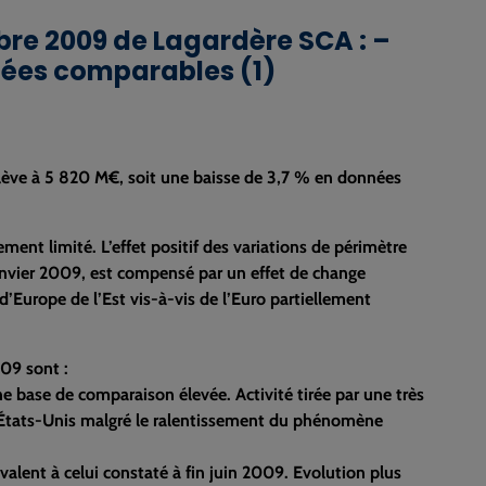
bre 2009 de Lagardère SCA : –
nnées comparables (1)
élève à 5 820 M€, soit une baisse de 3,7 % en données
ment limité. L’effet positif des variations de périmètre
 janvier 2009, est compensé par un effet de change
d’Europe de l’Est vis-à-vis de l’Euro partiellement
09 sont :
e base de comparaison élevée. Activité tirée par une très
ux États-Unis malgré le ralentissement du phénomène
alent à celui constaté à fin juin 2009. Evolution plus