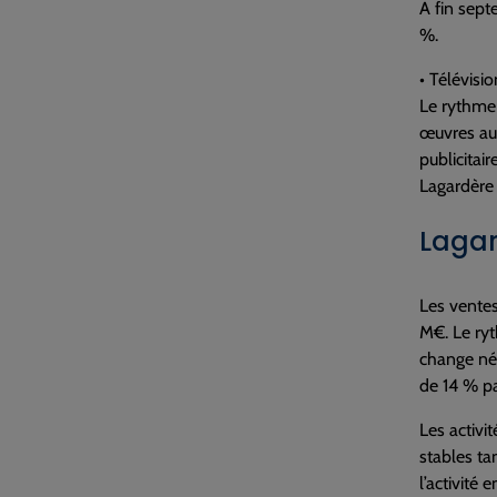
A fin sept
%.
• Télévisio
Le rythme 
œuvres aud
publicitai
Lagardère 
Lagar
Les vente
M€. Le ryt
change nég
de 14 % pa
Les activi
stables ta
l’activité 