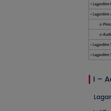
• Lagardère 
• Lagardère 
o Press
o Audiov
• Lagardère 
• Lagardère 
I – A
Lagar