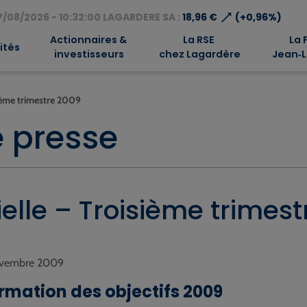
⟶
/08/2026 - 10:32:00 LAGARDERE SA :
18,96 €
(+0,96%)
Actionnaires &
La RSE
La 
ités
investisseurs
chez Lagardère
Jean‑L
sième trimestre 2009
 presse
ielle – Troisième trimes
Novembre 2009
rmation des objectifs 2009