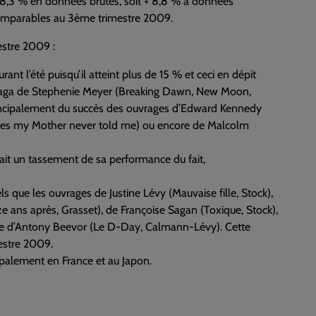
+ 8,3 % en données brutes, soit + 8,8 % à données
comparables au 3ème trimestre 2009.
estre 2009 :
ant l’été puisqu’il atteint plus de 15 % et ceci en dépit
a saga de Stephenie Meyer (Breaking Dawn, New Moon,
 principalement du succès des ouvrages d’Edward Kennedy
Lies my Mother never told me) ou encore de Malcolm
ait un tassement de sa performance du fait,
tels que les ouvrages de Justine Lévy (Mauvaise fille, Stock),
e ans après, Grasset), de Françoise Sagan (Toxique, Stock),
ore d’Antony Beevor (Le D-Day, Calmann-Lévy). Cette
estre 2009.
cipalement en France et au Japon.