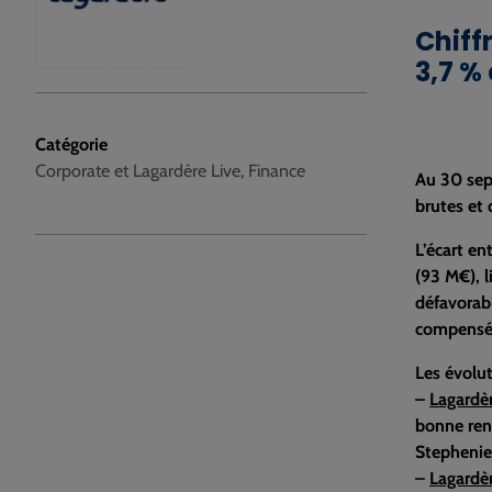
Chiff
3,7 %
Catégorie
Corporate et Lagardère Live, Finance
Au 30 sep
brutes et
L’écart en
(93 M€), l
défavorabl
compensée
Les évolu
–
Lagardè
bonne rent
Stephenie
–
Lagardèr