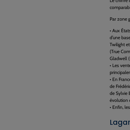
Le chiffre
comparabl
Par zone g
• Aux État
d’une bas
Twilight e
(True Com
Gladwell (
• Les vent
principale
• En France
de Frédéri
de Sylvie 
évolution 
• Enfin, l
Lagar