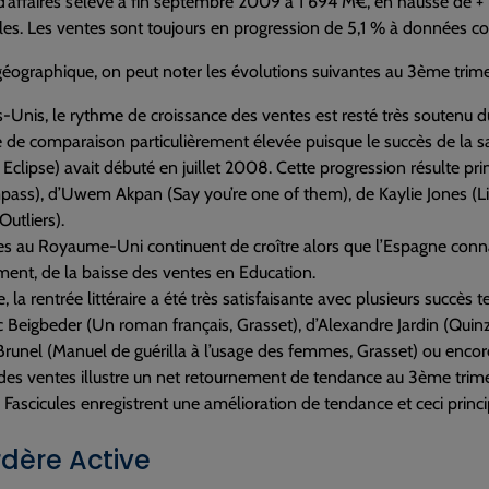
 d’affaires s’élève à fin septembre 2009 à 1 694 M€, en hausse de 
es. Les ventes sont toujours en progression de 5,1 % à données 
éographique, on peut noter les évolutions suivantes au 3ème trim
s-Unis, le rythme de croissance des ventes est resté très soutenu dur
e de comparaison particulièrement élevée puisque le succès de l
t Eclipse) avait débuté en juillet 2008. Cette progression résulte
pass), d’Uwem Akpan (Say you’re one of them), de Kaylie Jones (
Outliers).
es au Royaume-Uni continuent de croître alors que l’Espagne conn
ment, de la baisse des ventes en Education.
, la rentrée littéraire a été très satisfaisante avec plusieurs succès 
c Beigbeder (Un roman français, Grasset), d’Alexandre Jardin (Quinz
Brunel (Manuel de guérilla à l’usage des femmes, Grasset) ou enc
des ventes illustre un net retournement de tendance au 3ème trim
es Fascicules enregistrent une amélioration de tendance et ceci prin
dère Active