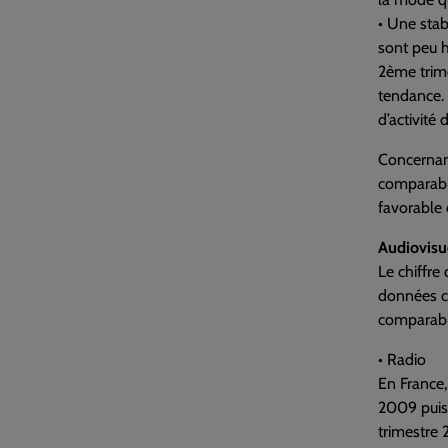
• Une stab
sont peu h
2ème trim
tendance. 
d’activité 
Concernant
comparable
favorable 
Audiovisu
Le chiffre
données c
comparable
• Radio
En France,
2009 puisq
trimestre 