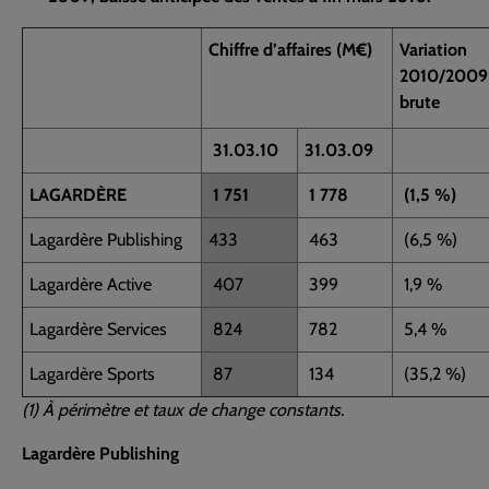
Chiffre d’affaires (M€)
Variation
2010/2009
brute
31.03.10
31.03.09
LAGARDÈRE
1 751
1 778
(1,5 %)
Lagardère Publishing
433
463
(6,5 %)
Lagardère Active
407
399
1,9 %
Lagardère Services
824
782
5,4 %
Lagardère Sports
87
134
(35,2 %)
(1) À périmètre et taux de change constants.
Lagardère Publishing