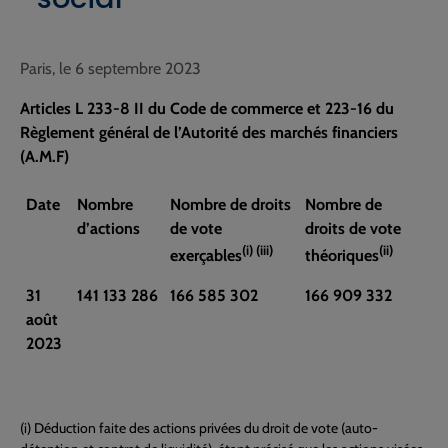
Paris, le 6 septembre 2023
Articles L 233-8 II du Code de commerce et 223-16 du
Règlement général de l’Autorité des marchés financiers
(A.M.F)
Date
Nombre
Nombre de droits
Nombre de
d’actions
de vote
droits de vote
(i) (iii)
(ii)
exerçables
théoriques
31
141 133 286
166 585 302
166 909 332
août
2023
(i) Déduction faite des actions privées du droit de vote (auto-