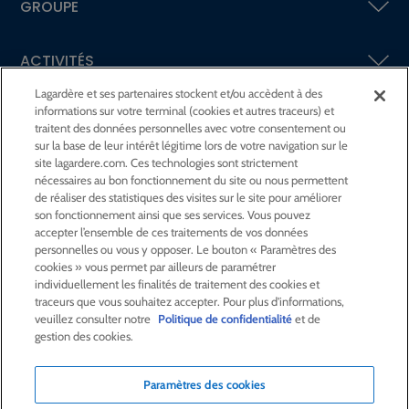
GROUPE
ACTIVITÉS
Lagardère et ses partenaires stockent et/ou accèdent à des
informations sur votre terminal (cookies et autres traceurs) et
ACTIONNAIRES &
INVESTISSEURS
traitent des données personnelles avec votre consentement ou
sur la base de leur intérêt légitime lors de votre navigation sur le
site lagardere.com. Ces technologies sont strictement
LA RSE
CHEZ LAGARDÈRE
nécessaires au bon fonctionnement du site ou nous permettent
de réaliser des statistiques des visites sur le site pour améliorer
son fonctionnement ainsi que ses services. Vous pouvez
LA FONDATION
JEAN‑LUC LAGARDÈRE
accepter l’ensemble de ces traitements de vos données
personnelles ou vous y opposer. Le bouton « Paramètres des
cookies » vous permet par ailleurs de paramétrer
CENTRE PRESSE
individuellement les finalités de traitement des cookies et
traceurs que vous souhaitez accepter. Pour plus d'informations,
veuillez consulter notre
Politique de confidentialité
et de
NOUS REJOINDRE
gestion des cookies.
Paramètres des cookies