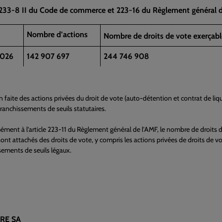
L 233-8 II du Code de commerce et 223-16 du Règlement général de
Nombre d’actions
Nombre de droits de vote exerçabl
2026
142 907 697
244 746 908
n faite des actions privées du droit de vote (auto-détention et contrat de liqu
 franchissements de seuils statutaires.
ément à l’article 223-11 du Règlement général de l’AMF, le nombre de droits d
ont attachés des droits de vote, y compris les actions privées de droits de vo
sements de seuils légaux.
RE SA