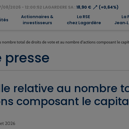
⟶
/08/2026 - 12:00:52 LAGARDERE SA :
18,90 €
(+0,64%)
Actionnaires &
La RSE
La 
ités
investisseurs
chez Lagardère
Jean‑L
 nombre total de droits de vote et au nombre d’actions composant le capit
 presse
e relative au nombre tot
ns composant le capital
llet 2026