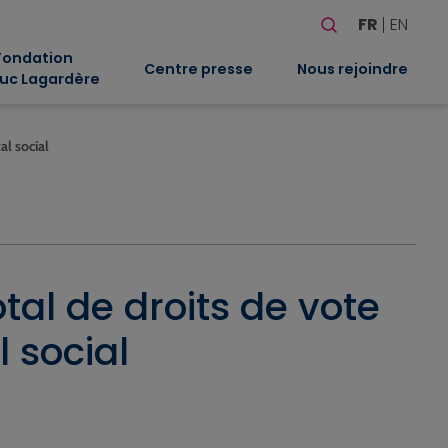
Rechercher
FR
EN
Quand les résultat
Fondation
Centre presse
Nous rejoindre
uc Lagardère
al social
al de droits de vote
 social