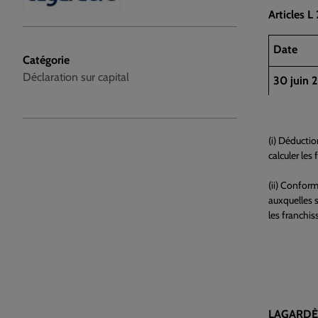
Articles 
Date
Catégorie
Déclaration sur capital
30 juin 
(i) Déductio
calculer les
(ii) Conform
auxquelles s
les franchis
LAGARDÈ