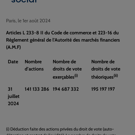
Paris, le 1er août 2024
Articles L 233-8 II du Code de commerce et 223-16 du
Règlement général de l’Autorité des marchés financiers
(A.M.F)
Date
Nombre
Nombre de
Nombre de
d’actions
droits de vote
droits de vote
(i)
(ii)
exerçables
théoriques
31
141 133 286
194 687 332
1
95 197 197
juillet
2024
(i) Déduction faite des actions privées du droit de vote (auto-