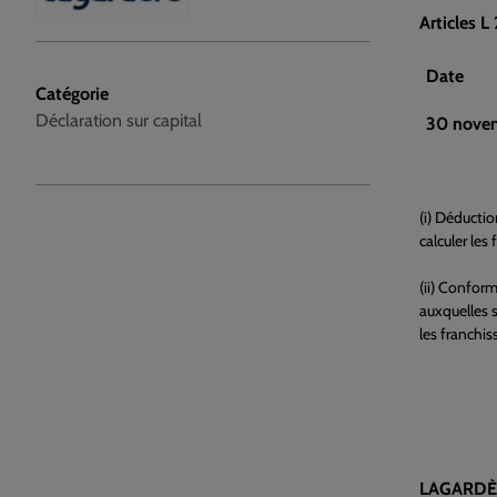
Articles 
Date
Catégorie
Déclaration sur capital
30 nove
(i) Déductio
calculer les
(ii) Conform
auxquelles s
les franchis
LAGARDÈ