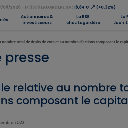
⟶
/08/2026 - 17:35:16 LAGARDERE SA :
18,84 €
(+0,32%)
Actionnaires &
La RSE
La 
ités
investisseurs
chez Lagardère
Jean‑L
 nombre total de droits de vote et au nombre d’actions composant le capit
 presse
e relative au nombre tot
ns composant le capital
décembre 2023