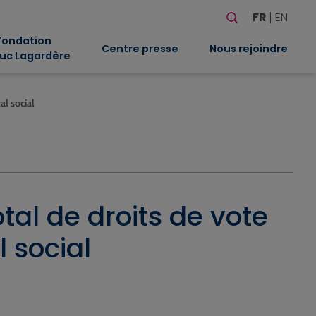
Rechercher
FR
EN
Quand les résultat
Fondation
Centre presse
Nous rejoindre
uc Lagardère
al social
al de droits de vote
 social