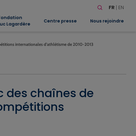
Rechercher
FR
EN
Quand les résultat
Fondation
Centre presse
Nous rejoindre
uc Lagardère
pétitions internationales d’athlétisme de 2010-2013
ec des chaînes de
compétitions