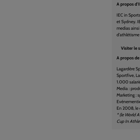
A propos d'I
IEC in Sport
et Sydney. I
medias ainsi
d'athlétisme 
Visiter le 
A propos de 
Lagardère Sp
Sportfive, L
1.000 salari
Media : prod
Marketing : 
Evénementie
En 2008, le c
* (le World 
Cup In Athl