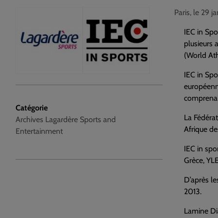
Paris, le 29 j
IEC in Spo
plusieurs 
(World Ath
IEC in Spo
européenne
comprenan
Catégorie
La Fédérat
Archives Lagardère Sports and
Afrique de
Entertainment
IEC in spo
Grèce, YL
D’après le
2013.
Lamine Dia