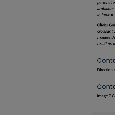
partenaire
ambitions 
le futur.
»
Olivier Gu
croissant 
matière de
résultats 
Conta
Direction
Conta
Image 7 Gr