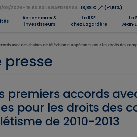
⟶
/08/2026 - 16:50:53 LAGARDERE SA :
18,88 €
(+1,51%)
Actionnaires &
La RSE
La 
ités
investisseurs
chez Lagardère
Jean‑L
accords avec des chaînes de télévision européennes pour les droits des com
 presse
les premiers accords av
es pour les droits des 
hlétisme de 2010-2013