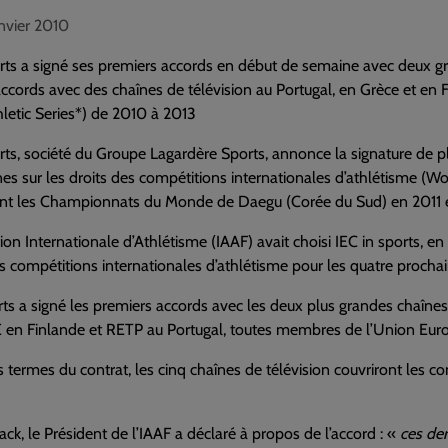
anvier 2010
rts a signé ses premiers accords en début de semaine avec deux gr
accords avec des chaînes de télévision au Portugal, en Grèce et en 
letic Series*) de 2010 à 2013
rts, société du Groupe Lagardère Sports, annonce la signature de p
s sur les droits des compétitions internationales d’athlétisme (Wo
t les Championnats du Monde de Daegu (Corée du Sud) en 2011 e
ion Internationale d’Athlétisme (IAAF) avait choisi IEC in sports, 
s compétitions internationales d’athlétisme pour les quatre procha
rts a signé les premiers accords avec les deux plus grandes chaînes
E en Finlande et RETP au Portugal, toutes membres de l’Union Eur
s termes du contrat, les cinq chaînes de télévision couvriront les c
ck, le Président de l’IAAF a déclaré à propos de l’accord : «
ces der