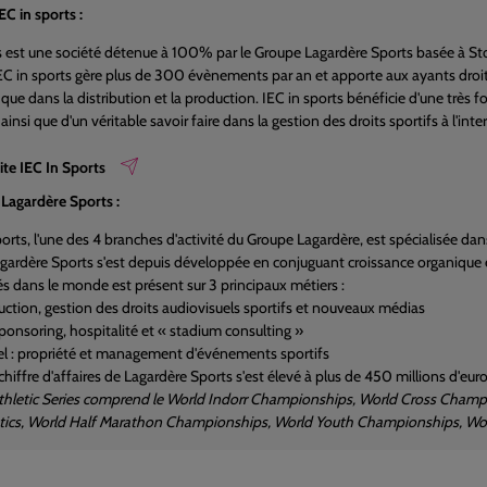
EC in sports :
s est une société détenue à 100% par le Groupe Lagardère Sports basée à 
EC in sports gère plus de 300 évènements par an et apporte aux ayants droit
 que dans la distribution et la production. IEC in sports bénéficie d'une très
ainsi que d'un véritable savoir faire dans la gestion des droits sportifs à l'inte
site IEC In Sports
Lagardère Sports :
orts, l'une des 4 branches d'activité du Groupe Lagardère, est spécialisée da
agardère Sports s'est depuis développée en conjuguant croissance organique et
és dans le monde est présent sur 3 principaux métiers :
uction, gestion des droits audiovisuels sportifs et nouveaux médias
sponsoring, hospitalité et « stadium consulting »
l : propriété et management d'événements sportifs
hiffre d'affaires de Lagardère Sports s'est élevé à plus de 450 millions d'euro
Athletic Series comprend le World Indorr Championships, World Cross Cham
etics, World Half Marathon Championships, World Youth Championships, Wor