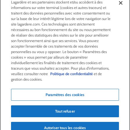
Lagardère et ses partenaires stockent et/ou accèdent à des
informations sur votre terminal (cookies et autres traceurs) et
ACTIONNAIRES &
INVESTISSEURS
traitent des données personnelles avec votre consentement ou
sur la base de leur intérêt légitime lors de votre navigation sur le
site lagardere.com. Ces technologies sont strictement
LA RSE
CHEZ LAGARDÈRE
nécessaires au bon fonctionnement du site ou nous permettent
de réaliser des statistiques des visites sur le site pour améliorer
son fonctionnement ainsi que ses services. Vous pouvez
LA FONDATION
JEAN‑LUC LAGARDÈRE
accepter l’ensemble de ces traitements de vos données
personnelles ou vous y opposer. Le bouton « Paramètres des
cookies » vous permet par ailleurs de paramétrer
CENTRE PRESSE
individuellement les finalités de traitement des cookies et
traceurs que vous souhaitez accepter. Pour plus d'informations,
veuillez consulter notre
Politique de confidentialité
et de
NOUS REJOINDRE
gestion des cookies.
Paramètres des cookies
Alerte e-mail
Commande de publication
Tout refuser
Flux RSS
Plan du site
Nous contacter
Mentions légales
Politique de confidentialité
Déclaration d’accessibilité
Crédits
Autoriser tous les cookies