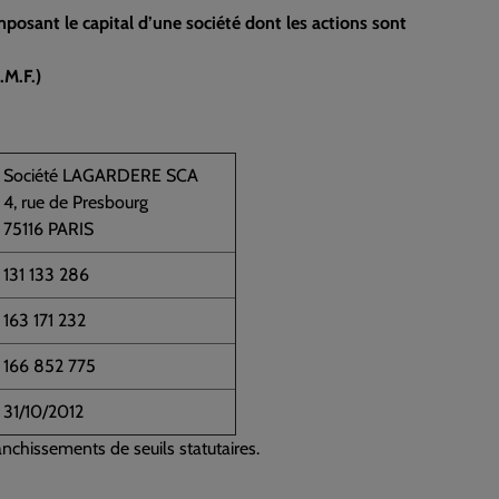
posant le capital d’une société dont les actions sont
.M.F.)
Société LAGARDERE SCA
4, rue de Presbourg
75116 PARIS
131 133 286
163 171 232
166 852 775
31/10/2012
anchissements de seuils statutaires.