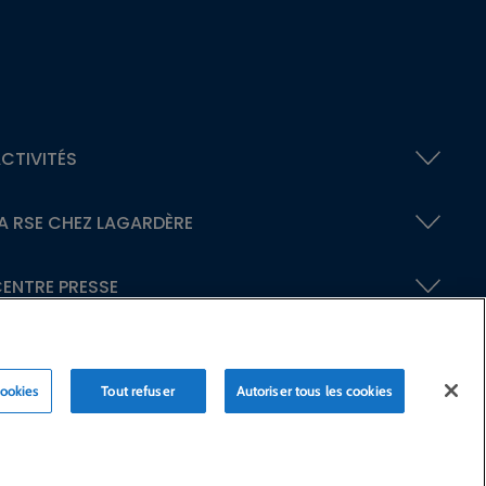
CTIVITÉS
A RSE
CHEZ LAGARDÈRE
ENTRE PRESSE
cookies
Tout refuser
Autoriser tous les cookies
laration d’accessibilité
Crédits
© Lagardère 2026