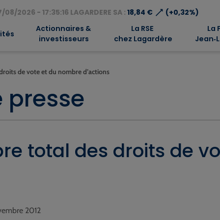
⟶
/08/2026 - 17:35:16 LAGARDERE SA :
18,84 €
(+0,32%)
Actionnaires &
La RSE
La 
ités
investisseurs
chez Lagardère
Jean‑L
droits de vote et du nombre d’actions
 presse
e total des droits de v
ovembre 2012