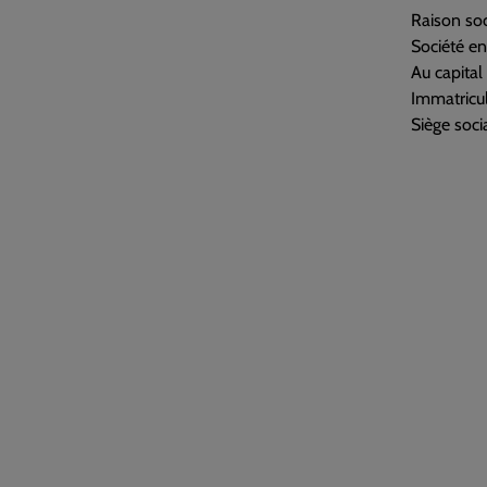
Raison soc
Société e
Au capita
Immatricu
Siège socia