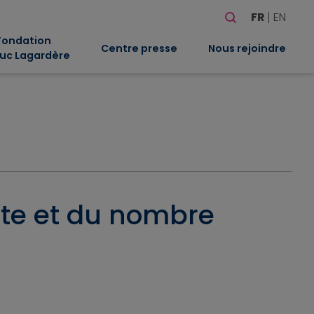
Rechercher
FR
EN
Quand les résultat
Fondation
Centre presse
Nous rejoindre
uc Lagardère
ote et du nombre