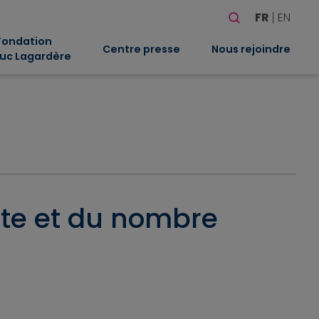
Rechercher
FR
EN
Quand les résultat
Fondation
Centre presse
Nous rejoindre
uc Lagardère
ote et du nombre