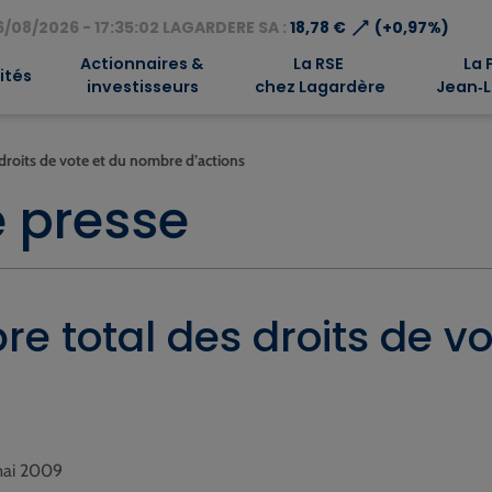
⟶
/08/2026 - 17:35:02 LAGARDERE SA :
18,78 €
(+0,97%)
Actionnaires &
La RSE
La 
ités
investisseurs
chez Lagardère
Jean‑L
droits de vote et du nombre d’actions
 presse
e total des droits de v
 mai 2009