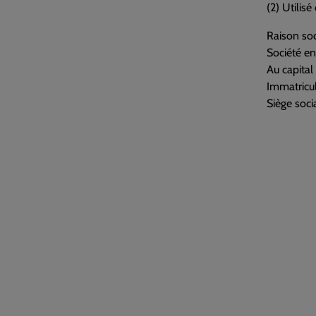
(2) Utilis
Raison soc
Société e
Au capita
Immatricu
Siège socia