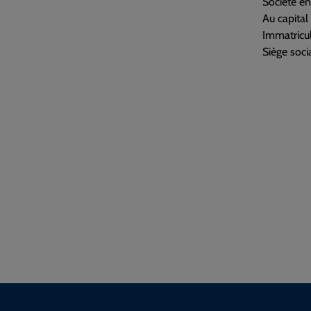
Société e
Au capita
Immatricu
Siège socia