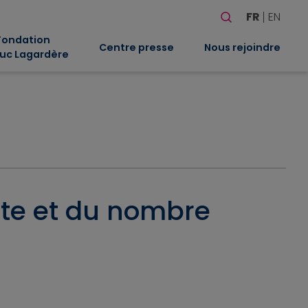
Rechercher
FR
EN
Quand les résultat
Fondation
Centre presse
Nous rejoindre
uc Lagardère
ote et du nombre