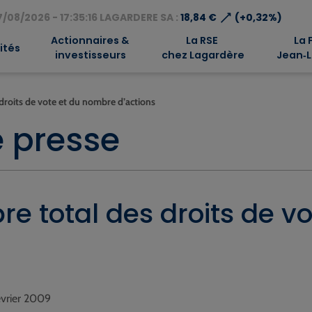
⟶
/08/2026 - 17:35:16 LAGARDERE SA :
18,84 €
(+0,32%)
Actionnaires &
La RSE
La 
ités
investisseurs
chez Lagardère
Jean‑L
droits de vote et du nombre d’actions
 presse
e total des droits de v
février 2009