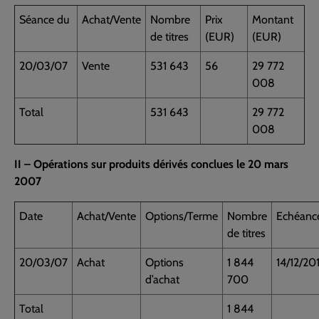
Séance du
Achat/Vente
Nombre
Prix
Montant
de titres
(EUR)
(EUR)
20/03/07
Vente
531 643
56
29 772
008
Total
531 643
29 772
008
II – Opérations sur produits dérivés conclues le 20 mars
2007
Date
Achat/Vente
Options/Terme
Nombre
Echéanc
de titres
20/03/07
Achat
Options
1 844
14/12/20
d’achat
700
Total
1 844