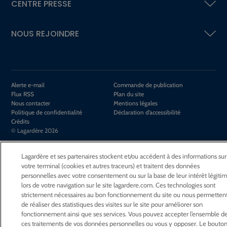
CENTRE PRESSE
NOUS REJOINDRE
Alerte e-mail
Commande de publication
Flux RSS
Plan du site
Nous contacter
Mentions légales
Politique de confidentialité
Déclaration d’accessibilité
Crédits
© Lagardère 2026
Lagardère et ses partenaires stockent et/ou accèdent à des informations sur
votre terminal (cookies et autres traceurs) et traitent des données
personnelles avec votre consentement ou sur la base de leur intérêt légiti
lors de votre navigation sur le site lagardere.com. Ces technologies sont
strictement nécessaires au bon fonctionnement du site ou nous permetten
de réaliser des statistiques des visites sur le site pour améliorer son
fonctionnement ainsi que ses services. Vous pouvez accepter l’ensemble d
ces traitements de vos données personnelles ou vous y opposer. Le bouto