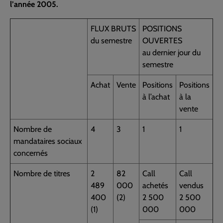
l’année 2005.
FLUX BRUTS
POSITIONS
du semestre
OUVERTES
au dernier jour du
semestre
Achat
Vente
Positions
Positions
à l’achat
à la
vente
Nombre de
4
3
1
1
mandataires sociaux
concernés
Nombre de titres
2
82
Call
Call
489
000
achetés
vendus
400
(2)
2 500
2 500
(1)
000
000