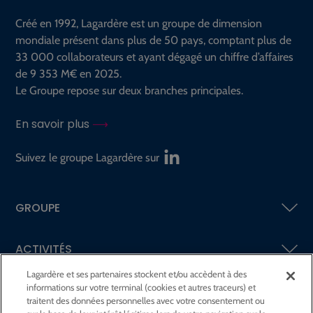
Créé en 1992, Lagardère est un groupe de dimension
mondiale présent dans plus de 50 pays, comptant plus de
33 000 collaborateurs et ayant dégagé un chiffre d’affaires
de 9 353 M€ en 2025.
Le Groupe repose sur deux branches principales.
En savoir plus
Suivez le groupe Lagardère sur
GROUPE
ACTIVITÉS
Lagardère et ses partenaires stockent et/ou accèdent à des
informations sur votre terminal (cookies et autres traceurs) et
ACTIONNAIRES &
INVESTISSEURS
traitent des données personnelles avec votre consentement ou