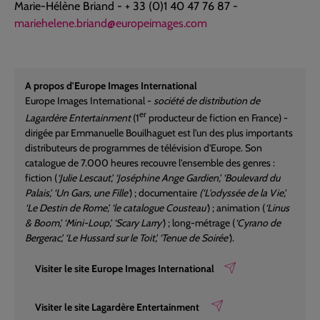
Marie-Hélène Briand - + 33 (0)1 40 47 76 87 -
mariehelene.briand@europeimages.com
A propos d'Europe Images International
Europe Images International -
société de distribution de
er
Lagardère Entertainment
(1
producteur de fiction en France) -
dirigée par Emmanuelle Bouilhaguet est l'un des plus importants
distributeurs de programmes de télévision d'Europe. Son
catalogue de 7.000 heures recouvre l'ensemble des genres :
fiction (
‘Julie Lescaut', ‘Joséphine Ange Gardien', ‘Boulevard du
Palais', ‘Un Gars, une Fille'
) ; documentaire
(‘L'odyssée de la Vie',
‘Le Destin de Rome', ‘le catalogue Cousteau'
) ; animation (
‘Linus
& Boom', ‘Mini-Loup', ‘Scary Larry'
) ; long-métrage (
‘Cyrano de
Bergerac', ‘Le Hussard sur le Toit', ‘Tenue de Soirée'
).
Visiter le site Europe Images International
Visiter le site Lagardère Entertainment