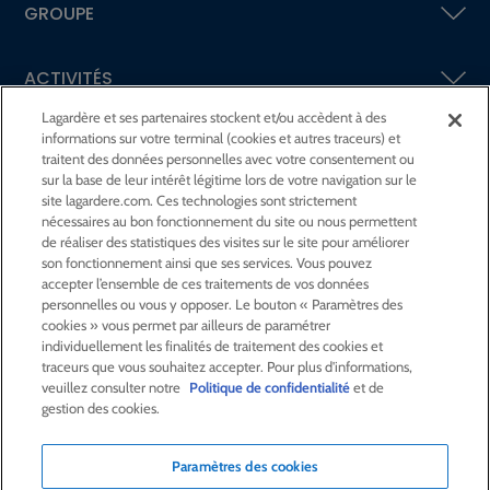
GROUPE
ACTIVITÉS
Lagardère et ses partenaires stockent et/ou accèdent à des
informations sur votre terminal (cookies et autres traceurs) et
ACTIONNAIRES &
INVESTISSEURS
traitent des données personnelles avec votre consentement ou
sur la base de leur intérêt légitime lors de votre navigation sur le
site lagardere.com. Ces technologies sont strictement
LA RSE
CHEZ LAGARDÈRE
nécessaires au bon fonctionnement du site ou nous permettent
de réaliser des statistiques des visites sur le site pour améliorer
son fonctionnement ainsi que ses services. Vous pouvez
LA FONDATION
JEAN‑LUC LAGARDÈRE
accepter l’ensemble de ces traitements de vos données
personnelles ou vous y opposer. Le bouton « Paramètres des
cookies » vous permet par ailleurs de paramétrer
CENTRE PRESSE
individuellement les finalités de traitement des cookies et
traceurs que vous souhaitez accepter. Pour plus d'informations,
veuillez consulter notre
Politique de confidentialité
et de
NOUS REJOINDRE
gestion des cookies.
Paramètres des cookies