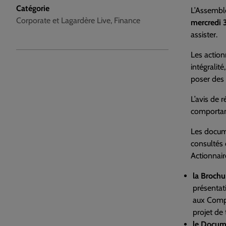
Catégorie
L’Assemblé
Corporate et Lagardère Live, Finance
mercredi 3
assister.
Les action
intégralit
poser des 
L’avis de 
comportant
Les docum
consultés 
Actionnair
la Broch
présentat
aux Compt
projet de
le Docume