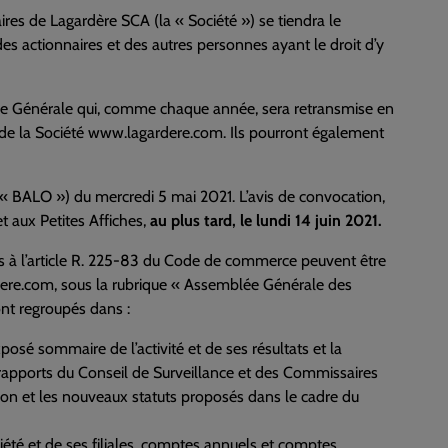
res de Lagardère SCA (la « Société ») se tiendra le
 des actionnaires et des autres personnes ayant le droit d’y
blée Générale qui, comme chaque année, sera retransmise en
ernet de la Société www.lagardere.com. Ils pourront également
 (« BALO ») du mercredi 5 mai 2021. L’avis de convocation,
t aux Petites Affiches,
au plus tard, le lundi 14 juin 2021.
s à l’article R. 225-83 du Code de commerce peuvent être
ardere.com, sous la rubrique « Assemblée Générale des
ont regroupés dans :
sé sommaire de l’activité et de ses résultats et la
s rapports du Conseil de Surveillance et des Commissaires
ion et les nouveaux statuts proposés dans le cadre du
ciété et de ses filiales, comptes annuels et comptes