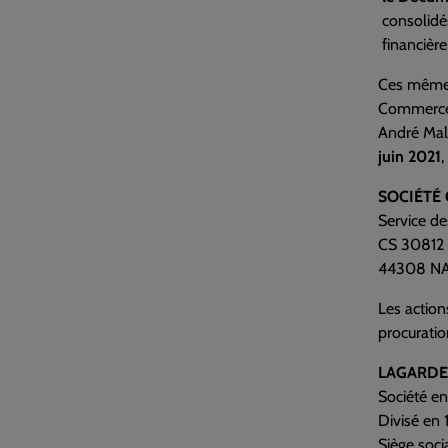
consolidé
financièr
Ces mêmes
Commerce, 
André Malr
juin 2021
,
SOCIÉTÉ 
Service d
CS 30812
44308 N
Les action
procuratio
LAGARDE
Société e
Divisé en 
Siège soci