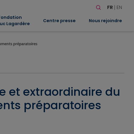
Rechercher
FR
EN
Quand les résultat
Fondation
Centre presse
Nous rejoindre
uc Lagardère
cuments préparatoires
 et extraordinaire du
ents préparatoires