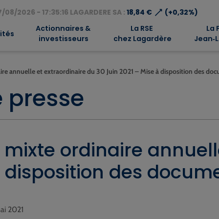
⟶
/08/2026 - 17:35:16 LAGARDERE SA :
18,84 €
(+0,32%)
Actionnaires &
La RSE
La 
ités
investisseurs
chez Lagardère
Jean‑L
re annuelle et extraordinaire du 30 Juin 2021 – Mise à disposition des do
 presse
ixte ordinaire annuelle
à disposition des docum
mai 2021