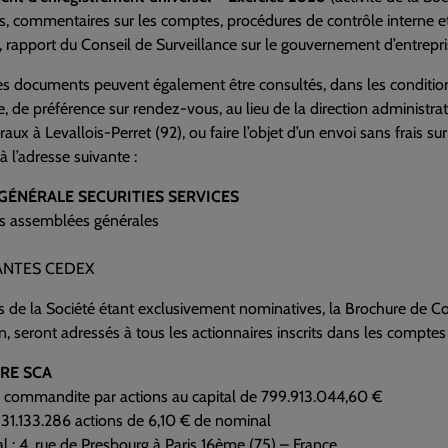
s, commentaires sur les comptes, procédures de contrôle interne et
e, rapport du Conseil de Surveillance sur le gouvernement d’entrep
 documents peuvent également être consultés, dans les condition
de préférence sur rendez-vous, au lieu de la direction administr
aux à Levallois-Perret (92), ou faire l’objet d’un envoi sans frais
 à l’adresse suivante :
GÉNÉRALE SECURITIES SERVICES
es assemblées générales
ANTES CEDEX
s de la Société étant exclusivement nominatives, la Brochure de Co
n, seront adressés à tous les actionnaires inscrits dans les comptes
RE SCA
n commandite par actions au capital de 799.913.044,60 €
131.133.286 actions de 6,10 € de nominal
al : 4, rue de Presbourg à Paris 16ème (75) – France