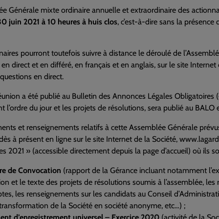
e Générale mixte ordinaire annuelle et extraordinaire des actionnai
0 juin 2021 à 10 heures à huis clos
, c’est-à-dire sans la présence
naires pourront toutefois suivre à distance le déroulé de l’Assem
é, en direct et en différé, en français et en anglais, sur le site Int
questions en direct.
réunion a été publié au Bulletin des Annonces Légales Obligatoires
 l’ordre du jour et les projets de résolutions, sera publié au BALO e
ents et renseignements relatifs à cette Assemblée Générale prévu
dès à présent en ligne sur le site Internet de la Société, www.lag
es 2021 » (accessible directement depuis la page d’accueil) où ils s
ure de Convocation
(rapport de la Gérance incluant notamment l’expo
ion et le texte des projets de résolutions soumis à l’assemblée, le
es, les renseignements sur les candidats au Conseil d’Administrat
 transformation de la Société en société anonyme, etc…) ;
nt d’enregistrement universel – Exercice 2020
(activité de la So