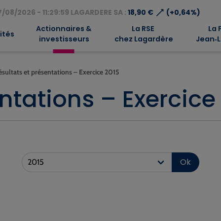
⟶
/08/2026 - 11:29:59 LAGARDERE SA :
18,90 €
(+0,64%)
Actionnaires &
La RSE
La 
ités
investisseurs
chez Lagardère
Jean‑L
ésultats et présentations – Exercice 2015
ntations – Exercice
Ok