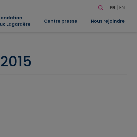
Rechercher
FR
EN
Quand les résultat
Fondation
Centre presse
Nous rejoindre
uc Lagardère
 2015